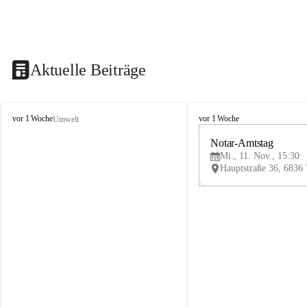
Aktuelle Beiträge
V
V
vor 1 Woche
vor 1 Woche
Umwelt
i
i
k
k
Notar-Amtstag
t
t
Mi., 11. Nov., 15:30
o
o
r
r
s
s
b
b
e
e
r
r
g
g