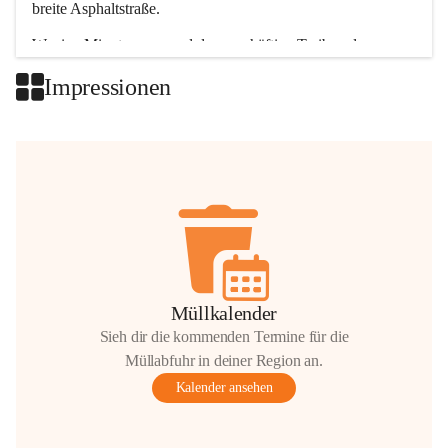
breite Asphaltstraße. 
Wenige Minuten nur, und das geschäftige Treiben der 
Talgemeinden sorgt für abwechslungsreiche Möglichkeiten.
Impressionen
+2
Müllkalender
Sieh dir die kommenden Termine für die
Müllabfuhr in deiner Region an.
Kalender ansehen