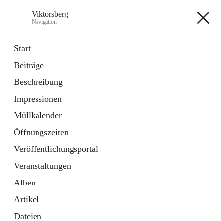
Viktorsberg
Navigation
Viktorsberg
Start
Beiträge
Gemeindepolitik
Beschreibung
1 Schnellzugriff
Impressionen
Bürgerservice
10 Schnellzugriffe
Müllkalender
Öffnungszeiten
+8
Veröffentlichungsportal
Veranstaltungen
Alben
Artikel
Hauptadresse
Dateien