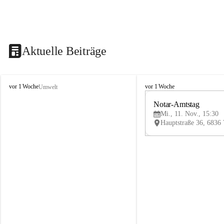
Aktuelle Beiträge
V
V
vor 1 Woche
vor 1 Woche
Umwelt
i
i
k
k
Notar-Amtstag
t
t
Mi., 11. Nov., 15:30
o
o
r
r
s
s
b
b
e
e
r
r
g
g