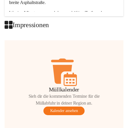
breite Asphaltstraße. 
Wenige Minuten nur, und das geschäftige Treiben der 
Talgemeinden sorgt für abwechslungsreiche Möglichkeiten.
Impressionen
+2
Müllkalender
Sieh dir die kommenden Termine für die
Müllabfuhr in deiner Region an.
Kalender ansehen