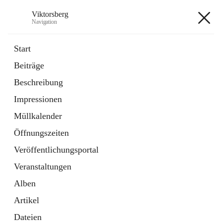
Viktorsberg
Navigation
Viktorsberg
Start
Beiträge
Gemeindepolitik
Beschreibung
1 Schnellzugriff
Impressionen
Bürgerservice
10 Schnellzugriffe
Müllkalender
Öffnungszeiten
+8
Veröffentlichungsportal
Veranstaltungen
Alben
Artikel
Hauptadresse
Dateien