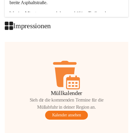
breite Asphaltstraße. 
Wenige Minuten nur, und das geschäftige Treiben der 
Talgemeinden sorgt für abwechslungsreiche Möglichkeiten.
Impressionen
+2
Müllkalender
Sieh dir die kommenden Termine für die
Müllabfuhr in deiner Region an.
Kalender ansehen