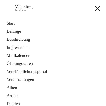
Viktorsberg
Navigation
Viktorsberg
Start
Beiträge
Gemeindepolitik
Beschreibung
1 Schnellzugriff
Impressionen
Bürgerservice
10 Schnellzugriffe
Müllkalender
Öffnungszeiten
+8
Veröffentlichungsportal
Veranstaltungen
Alben
Artikel
Hauptadresse
Dateien