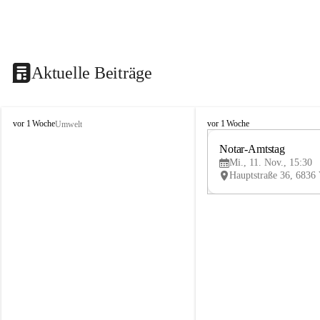
Aktuelle Beiträge
V
V
vor 1 Woche
vor 1 Woche
Umwelt
i
i
k
k
Notar-Amtstag
t
t
Mi., 11. Nov., 15:30
o
o
r
r
s
s
b
b
e
e
r
r
g
g