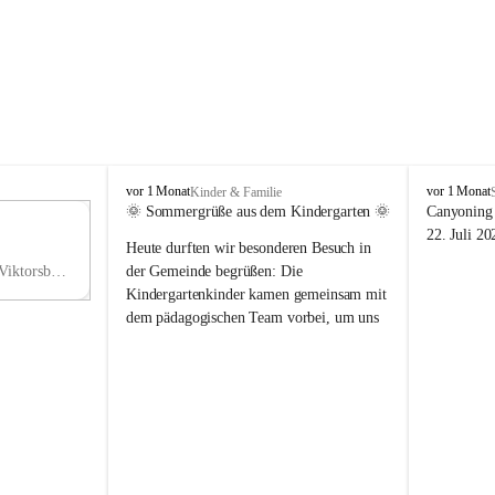
V
V
vor 1 Monat
vor 1 Monat
Kinder & Familie
i
i
🌞 Sommergrüße aus dem Kindergarten 🌞
Canyoning 
k
k
11
22. Juli 20
Heute durften wir besonderen Besuch in 
t
t
NO
o
o
Hauptstraße 36, 6836 Viktorsberg, AUT
der Gemeinde begrüßen: Die 
V
r
r
Kindergartenkinder kamen gemeinsam mit 
s
s
dem pädagogischen Team vorbei, um uns 
b
b
einen schönen Sommer zu wünschen.
e
e
r
r
Vielen Dank für diese liebe Überraschung 
g
g
und die fröhlichen Sommergrüße! Wir 
wünschen allen Kindern, ihren Familien 
sowie dem gesamten Kindergarten-Team 
erholsame, sonnige und wunderschöne 
Sommerferien. 🌼☀️