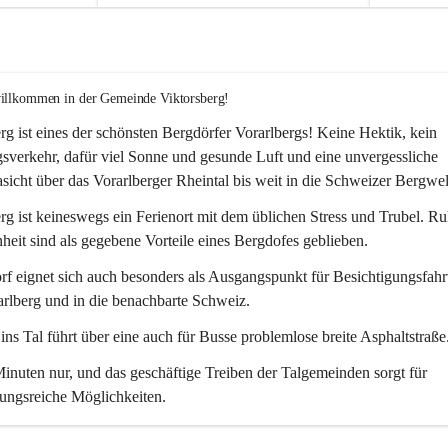
willkommen in der Gemeinde Viktorsberg!
rg ist eines der schönsten Bergdörfer Vorarlbergs! Keine Hektik, kein 
verkehr, dafür viel Sonne und gesunde Luft und eine unvergessliche 
icht über das Vorarlberger Rheintal bis weit in die Schweizer Bergwel
rg ist keineswegs ein Ferienort mit dem üblichen Stress und Trubel. R
eit sind als gegebene Vorteile eines Bergdofes geblieben. 
f eignet sich auch besonders als Ausgangspunkt für Besichtigungsfahrt
rlberg und in die benachbarte Schweiz. 
ns Tal führt über eine auch für Busse problemlose breite Asphaltstraße.
nuten nur, und das geschäftige Treiben der Talgemeinden sorgt für 
ungsreiche Möglichkeiten.