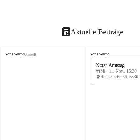
Aktuelle Beiträge
V
V
vor 1 Woche
vor 1 Woche
Umwelt
i
i
k
k
Notar-Amtstag
t
t
Mi., 11. Nov., 15:30
o
o
r
r
s
s
b
b
e
e
r
r
g
g