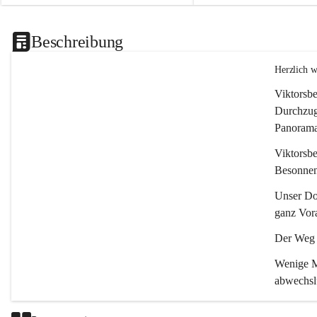
Beschreibung
Herzlich 
Viktorsbe
Durchzugs
Panoramas
Viktorsbe
Besonnenh
Unser Dor
ganz Vora
Der Weg i
Wenige Mi
abwechsl