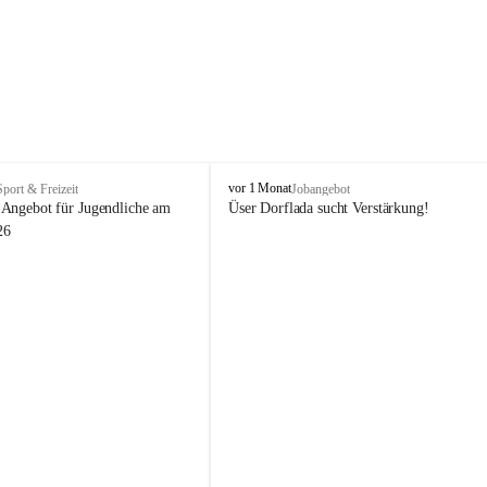
V
vor 1 Monat
Sport & Freizeit
Jobangebot
i
Angebot für Jugendliche am 
Üser Dorflada sucht Verstärkung! 
k
26
t
o
r
s
b
e
r
g