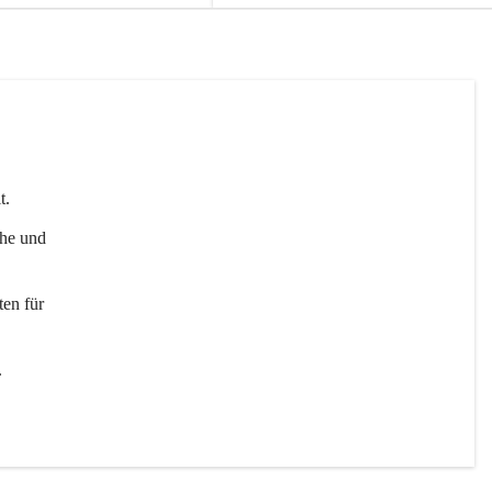
t. 
uhe und 
en für 
 