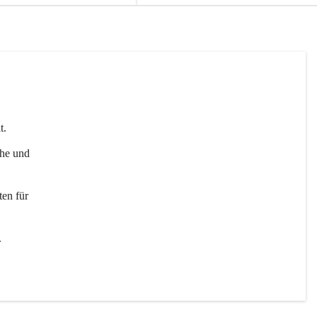
t. 
uhe und 
en für 
 