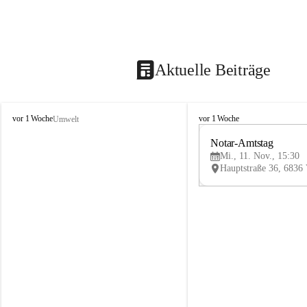
Aktuelle Beiträge
V
V
vor 1 Woche
vor 1 Woche
Umwelt
i
i
k
k
Notar-Amtstag
t
t
Mi., 11. Nov., 15:30
o
o
r
r
s
s
b
b
e
e
r
r
g
g