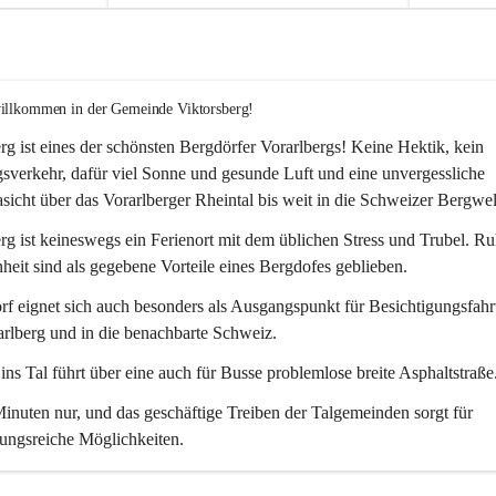
willkommen in der Gemeinde Viktorsberg!
rg ist eines der schönsten Bergdörfer Vorarlbergs! Keine Hektik, kein 
verkehr, dafür viel Sonne und gesunde Luft und eine unvergessliche 
icht über das Vorarlberger Rheintal bis weit in die Schweizer Bergwel
rg ist keineswegs ein Ferienort mit dem üblichen Stress und Trubel. R
eit sind als gegebene Vorteile eines Bergdofes geblieben. 
f eignet sich auch besonders als Ausgangspunkt für Besichtigungsfahrt
rlberg und in die benachbarte Schweiz. 
ns Tal führt über eine auch für Busse problemlose breite Asphaltstraße.
nuten nur, und das geschäftige Treiben der Talgemeinden sorgt für 
ungsreiche Möglichkeiten.