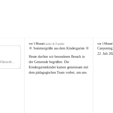
V
V
vor 1 Monat
vor 1 Monat
Kinder & Familie
i
i
🌞 Sommergrüße aus dem Kindergarten 🌞
Canyoning 
k
k
11
22. Juli 20
Heute durften wir besonderen Besuch in 
t
t
NO
o
o
Hauptstraße 36, 6836 Viktorsberg, AUT
der Gemeinde begrüßen: Die 
V
r
r
Kindergartenkinder kamen gemeinsam mit 
s
s
dem pädagogischen Team vorbei, um uns 
b
b
einen schönen Sommer zu wünschen.
e
e
r
r
Vielen Dank für diese liebe Überraschung 
g
g
und die fröhlichen Sommergrüße! Wir 
wünschen allen Kindern, ihren Familien 
sowie dem gesamten Kindergarten-Team 
erholsame, sonnige und wunderschöne 
Sommerferien. 🌼☀️