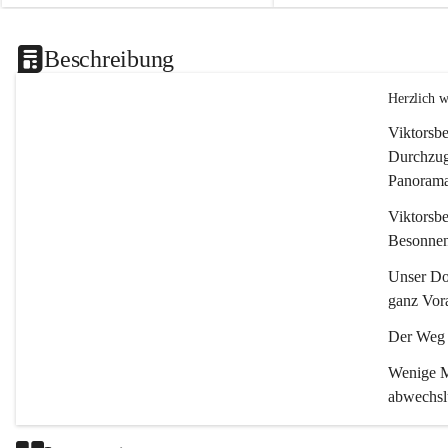
Beschreibung
Herzlich 
Viktorsbe
Durchzugs
Panoramas
Viktorsbe
Besonnenh
Unser Dor
ganz Vora
Der Weg i
Wenige Mi
abwechsl