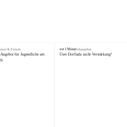
V
vor 1 Monat
Sport & Freizeit
Jobangebot
i
Angebot für Jugendliche am 
Üser Dorflada sucht Verstärkung! 
k
26
t
o
r
s
b
e
r
g