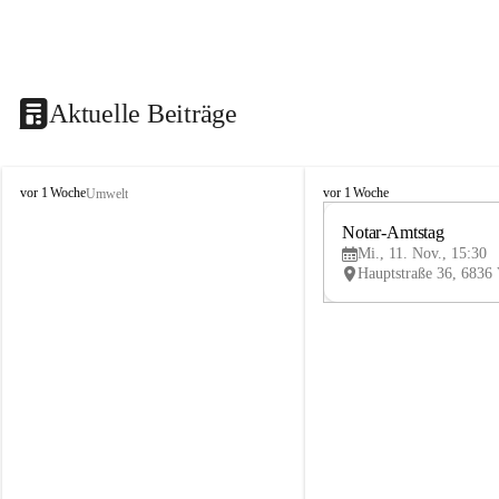
Aktuelle Beiträge
V
V
vor 1 Woche
vor 1 Woche
Umwelt
i
i
k
k
Notar-Amtstag
t
t
Mi., 11. Nov., 15:30
o
o
r
r
s
s
b
b
e
e
r
r
g
g