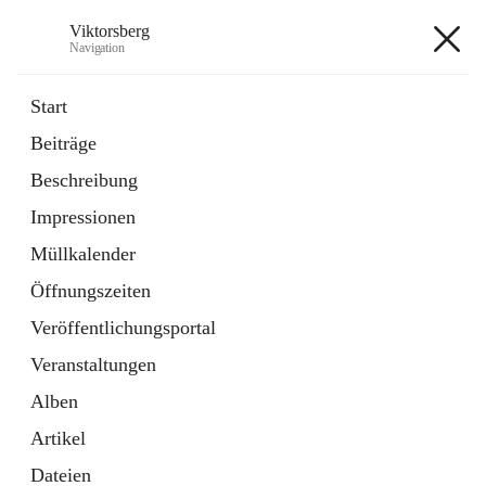
Viktorsberg
Navigation
Viktorsberg
Start
Beiträge
Gemeindepolitik
Beschreibung
1 Schnellzugriff
Impressionen
Bürgerservice
10 Schnellzugriffe
Müllkalender
Öffnungszeiten
+8
Veröffentlichungsportal
Veranstaltungen
Alben
Artikel
Hauptadresse
Dateien