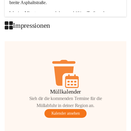
breite Asphaltstraße. 
Wenige Minuten nur, und das geschäftige Treiben der 
Talgemeinden sorgt für abwechslungsreiche Möglichkeiten.
Impressionen
+2
Müllkalender
Sieh dir die kommenden Termine für die
Müllabfuhr in deiner Region an.
Kalender ansehen