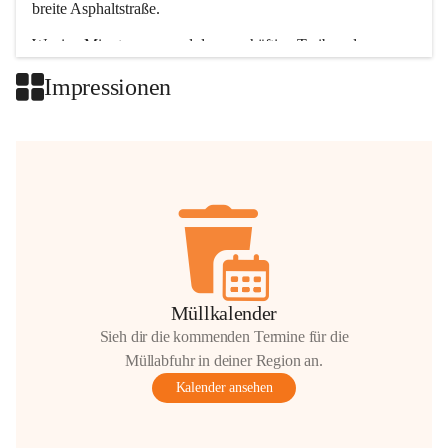
breite Asphaltstraße. 
Wenige Minuten nur, und das geschäftige Treiben der 
Talgemeinden sorgt für abwechslungsreiche Möglichkeiten.
Impressionen
+2
Müllkalender
Sieh dir die kommenden Termine für die
Müllabfuhr in deiner Region an.
Kalender ansehen