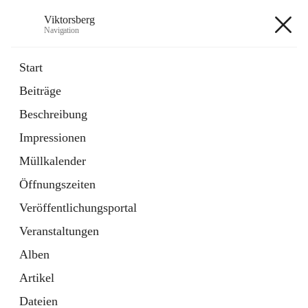
Viktorsberg
Navigation
Viktorsberg
Start
Beiträge
Gemeindepolitik
Beschreibung
1 Schnellzugriff
Impressionen
Bürgerservice
10 Schnellzugriffe
Müllkalender
Öffnungszeiten
+8
Veröffentlichungsportal
Veranstaltungen
Alben
Artikel
Hauptadresse
Dateien