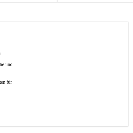
t. 
uhe und 
en für 
 