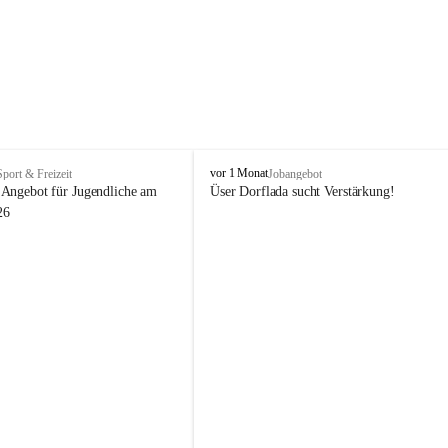
V
vor 1 Monat
Sport & Freizeit
Jobangebot
i
Angebot für Jugendliche am 
Üser Dorflada sucht Verstärkung! 
k
26
t
o
r
s
b
e
r
g