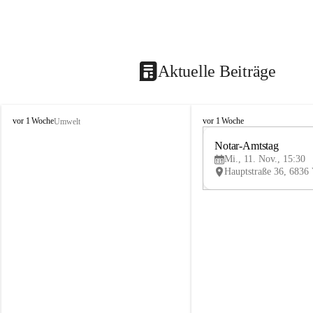
Aktuelle Beiträge
V
V
vor 1 Woche
vor 1 Woche
Umwelt
i
i
k
k
Notar-Amtstag
t
t
Mi., 11. Nov., 15:30
o
o
r
r
s
s
b
b
e
e
r
r
g
g