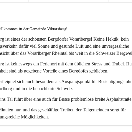
willkommen in der Gemeinde Viktorsberg!
rg ist eines der schönsten Bergdörfer Vorarlbergs! Keine Hektik, kein 
verkehr, dafür viel Sonne und gesunde Luft und eine unvergessliche 
icht über das Vorarlberger Rheintal bis weit in die Schweizer Bergwel
rg ist keineswegs ein Ferienort mit dem üblichen Stress und Trubel. R
eit sind als gegebene Vorteile eines Bergdofes geblieben. 
f eignet sich auch besonders als Ausgangspunkt für Besichtigungsfahrt
rlberg und in die benachbarte Schweiz. 
ns Tal führt über eine auch für Busse problemlose breite Asphaltstraße.
nuten nur, und das geschäftige Treiben der Talgemeinden sorgt für 
ungsreiche Möglichkeiten.