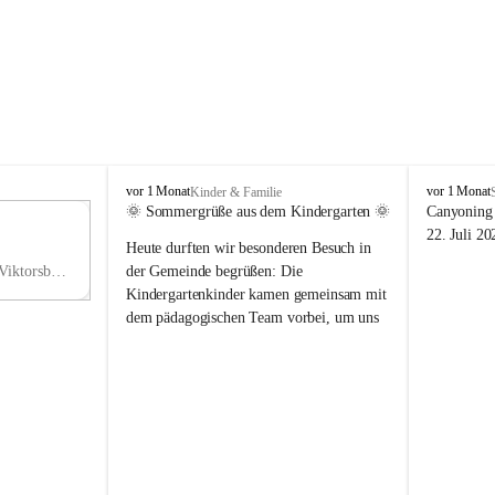
V
V
vor 1 Monat
vor 1 Monat
Kinder & Familie
i
i
🌞 Sommergrüße aus dem Kindergarten 🌞
Canyoning 
k
k
11
22. Juli 20
Heute durften wir besonderen Besuch in 
t
t
NO
o
o
Hauptstraße 36, 6836 Viktorsberg, AUT
der Gemeinde begrüßen: Die 
V
r
r
Kindergartenkinder kamen gemeinsam mit 
s
s
dem pädagogischen Team vorbei, um uns 
b
b
einen schönen Sommer zu wünschen.
e
e
r
r
Vielen Dank für diese liebe Überraschung 
g
g
und die fröhlichen Sommergrüße! Wir 
wünschen allen Kindern, ihren Familien 
sowie dem gesamten Kindergarten-Team 
erholsame, sonnige und wunderschöne 
Sommerferien. 🌼☀️