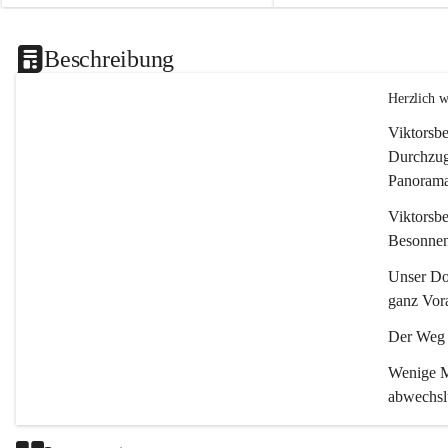
Beschreibung
Herzlich 
Viktorsbe
Durchzugs
Panoramas
Viktorsbe
Besonnenh
Unser Dor
ganz Vora
Der Weg i
Wenige Mi
abwechsl