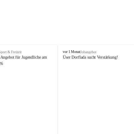
V
vor 1 Monat
Sport & Freizeit
Jobangebot
i
Angebot für Jugendliche am 
Üser Dorflada sucht Verstärkung! 
k
26
t
o
r
s
b
e
r
g