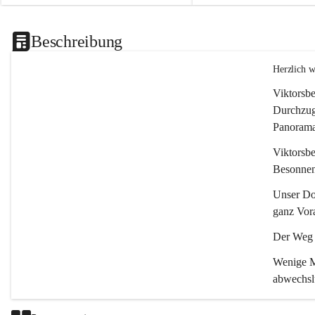
Beschreibung
Herzlich 
Viktorsbe
Durchzugs
Panoramas
Viktorsbe
Besonnenh
Unser Dor
ganz Vora
Der Weg i
Wenige Mi
abwechsl