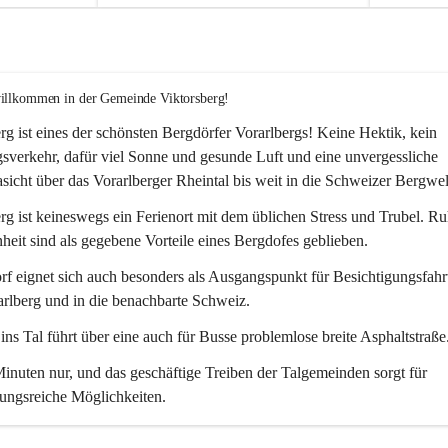
willkommen in der Gemeinde Viktorsberg!
rg ist eines der schönsten Bergdörfer Vorarlbergs! Keine Hektik, kein 
verkehr, dafür viel Sonne und gesunde Luft und eine unvergessliche 
icht über das Vorarlberger Rheintal bis weit in die Schweizer Bergwel
rg ist keineswegs ein Ferienort mit dem üblichen Stress und Trubel. R
eit sind als gegebene Vorteile eines Bergdofes geblieben. 
f eignet sich auch besonders als Ausgangspunkt für Besichtigungsfahrt
rlberg und in die benachbarte Schweiz. 
ns Tal führt über eine auch für Busse problemlose breite Asphaltstraße.
nuten nur, und das geschäftige Treiben der Talgemeinden sorgt für 
ungsreiche Möglichkeiten.