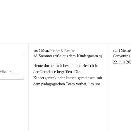
V
V
vor 1 Monat
vor 1 Monat
Kinder & Familie
i
i
🌞 Sommergrüße aus dem Kindergarten 🌞
Canyoning 
k
k
11
22. Juli 20
Heute durften wir besonderen Besuch in 
t
t
NO
o
o
Hauptstraße 36, 6836 Viktorsberg, AUT
der Gemeinde begrüßen: Die 
V
r
r
Kindergartenkinder kamen gemeinsam mit 
s
s
dem pädagogischen Team vorbei, um uns 
b
b
einen schönen Sommer zu wünschen.
e
e
r
r
Vielen Dank für diese liebe Überraschung 
g
g
und die fröhlichen Sommergrüße! Wir 
wünschen allen Kindern, ihren Familien 
sowie dem gesamten Kindergarten-Team 
erholsame, sonnige und wunderschöne 
Sommerferien. 🌼☀️