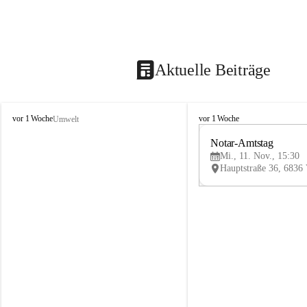
Aktuelle Beiträge
V
V
vor 1 Woche
vor 1 Woche
Umwelt
i
i
k
k
Notar-Amtstag
t
t
Mi., 11. Nov., 15:30
o
o
r
r
s
s
b
b
e
e
r
r
g
g