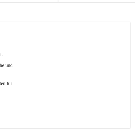
t. 
uhe und 
en für 
 