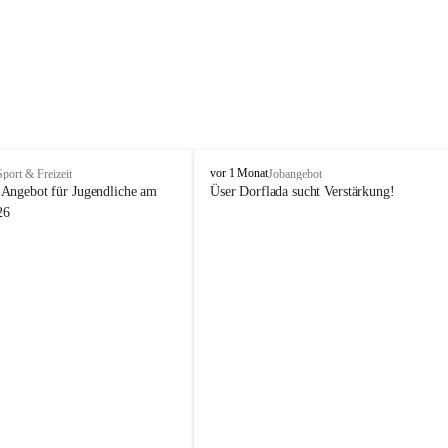
V
vor 1 Monat
Sport & Freizeit
Jobangebot
i
Angebot für Jugendliche am 
Üser Dorflada sucht Verstärkung! 
k
26
t
o
r
s
b
e
r
g