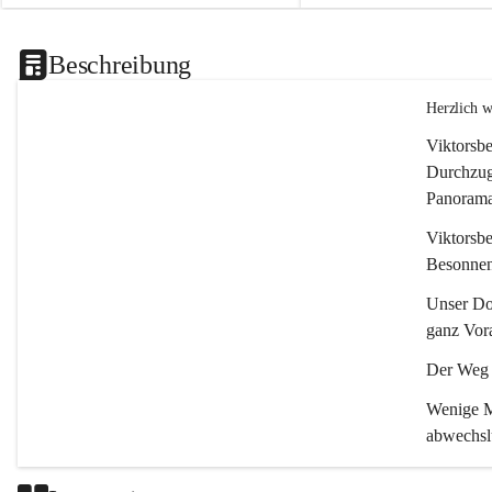
Beschreibung
Herzlich 
Viktorsbe
Durchzugs
Panoramas
Viktorsbe
Besonnenh
Unser Dor
ganz Vora
Der Weg i
Wenige Mi
abwechsl