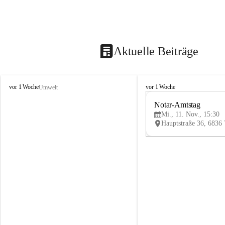
Aktuelle Beiträge
V
V
vor 1 Woche
vor 1 Woche
Umwelt
i
i
k
k
Notar-Amtstag
t
t
Mi., 11. Nov., 15:30
o
o
r
r
s
s
b
b
e
e
r
r
g
g