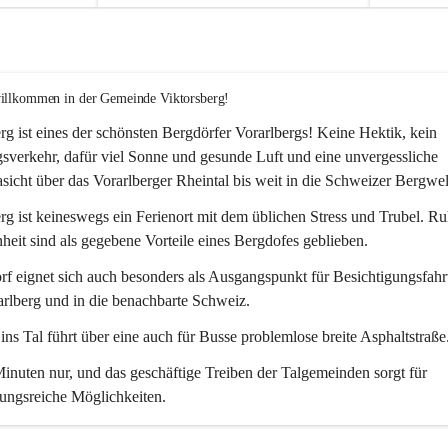
willkommen in der Gemeinde Viktorsberg!
rg ist eines der schönsten Bergdörfer Vorarlbergs! Keine Hektik, kein 
verkehr, dafür viel Sonne und gesunde Luft und eine unvergessliche 
icht über das Vorarlberger Rheintal bis weit in die Schweizer Bergwel
rg ist keineswegs ein Ferienort mit dem üblichen Stress und Trubel. R
eit sind als gegebene Vorteile eines Bergdofes geblieben. 
f eignet sich auch besonders als Ausgangspunkt für Besichtigungsfahrt
rlberg und in die benachbarte Schweiz. 
ns Tal führt über eine auch für Busse problemlose breite Asphaltstraße.
nuten nur, und das geschäftige Treiben der Talgemeinden sorgt für 
ungsreiche Möglichkeiten.