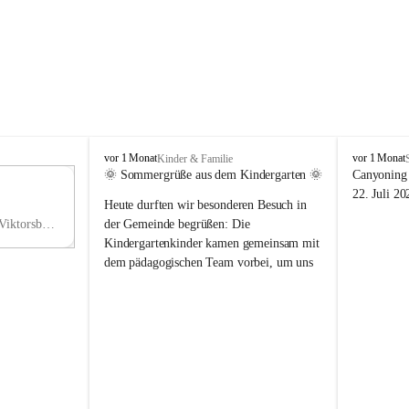
V
V
vor 1 Monat
vor 1 Monat
Kinder & Familie
i
i
🌞 Sommergrüße aus dem Kindergarten 🌞
Canyoning 
k
k
11
22. Juli 20
Heute durften wir besonderen Besuch in 
t
t
NO
o
o
Hauptstraße 36, 6836 Viktorsberg, AUT
der Gemeinde begrüßen: Die 
V
r
r
Kindergartenkinder kamen gemeinsam mit 
s
s
dem pädagogischen Team vorbei, um uns 
b
b
einen schönen Sommer zu wünschen.
e
e
r
r
Vielen Dank für diese liebe Überraschung 
g
g
und die fröhlichen Sommergrüße! Wir 
wünschen allen Kindern, ihren Familien 
sowie dem gesamten Kindergarten-Team 
erholsame, sonnige und wunderschöne 
Sommerferien. 🌼☀️