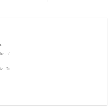
t. 
uhe und 
en für 
 