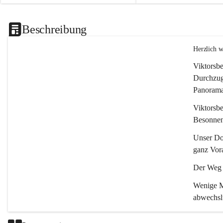
Beschreibung
Herzlich 
Viktorsbe
Durchzugs
Panoramas
Viktorsbe
Besonnenh
Unser Dor
ganz Vora
Der Weg i
Wenige Mi
abwechsl