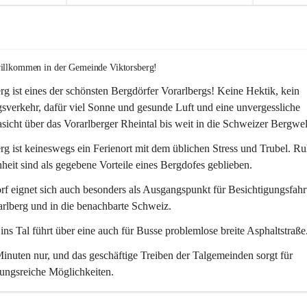
willkommen in der Gemeinde Viktorsberg!
rg ist eines der schönsten Bergdörfer Vorarlbergs! Keine Hektik, kein 
verkehr, dafür viel Sonne und gesunde Luft und eine unvergessliche 
icht über das Vorarlberger Rheintal bis weit in die Schweizer Bergwel
rg ist keineswegs ein Ferienort mit dem üblichen Stress und Trubel. R
eit sind als gegebene Vorteile eines Bergdofes geblieben. 
f eignet sich auch besonders als Ausgangspunkt für Besichtigungsfahrt
rlberg und in die benachbarte Schweiz. 
ns Tal führt über eine auch für Busse problemlose breite Asphaltstraße.
nuten nur, und das geschäftige Treiben der Talgemeinden sorgt für 
ungsreiche Möglichkeiten.