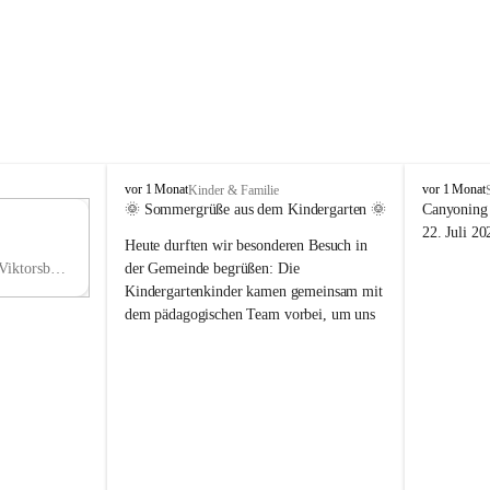
V
V
vor 1 Monat
vor 1 Monat
Kinder & Familie
i
i
🌞 Sommergrüße aus dem Kindergarten 🌞
Canyoning 
k
k
11
22. Juli 20
Heute durften wir besonderen Besuch in 
t
t
NO
o
o
Hauptstraße 36, 6836 Viktorsberg, AUT
der Gemeinde begrüßen: Die 
V
r
r
Kindergartenkinder kamen gemeinsam mit 
s
s
dem pädagogischen Team vorbei, um uns 
b
b
einen schönen Sommer zu wünschen.
e
e
r
r
Vielen Dank für diese liebe Überraschung 
g
g
und die fröhlichen Sommergrüße! Wir 
wünschen allen Kindern, ihren Familien 
sowie dem gesamten Kindergarten-Team 
erholsame, sonnige und wunderschöne 
Sommerferien. 🌼☀️