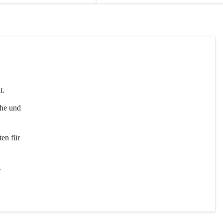
t. 
uhe und 
en für 
 