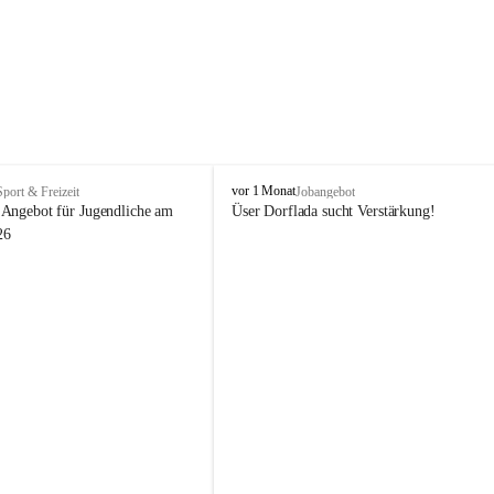
V
vor 1 Monat
Sport & Freizeit
Jobangebot
i
Angebot für Jugendliche am 
Üser Dorflada sucht Verstärkung! 
k
26
t
o
r
s
b
e
r
g