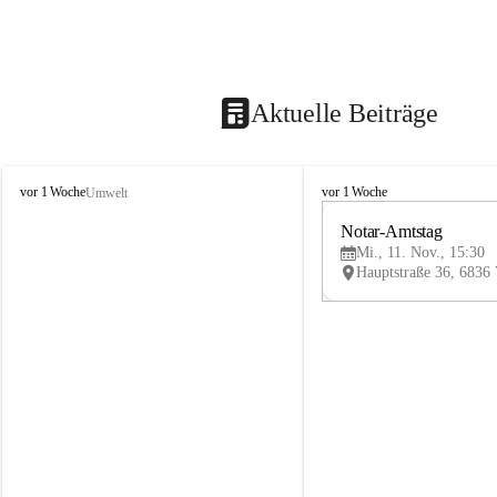
Aktuelle Beiträge
V
V
vor 1 Woche
vor 1 Woche
Umwelt
i
i
k
k
Notar-Amtstag
t
t
Mi., 11. Nov., 15:30
o
o
r
r
s
s
b
b
e
e
r
r
g
g