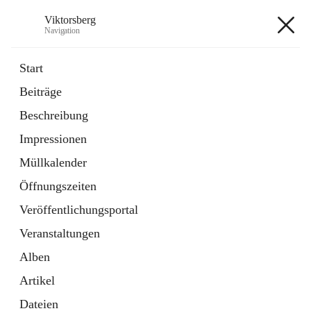
Viktorsberg
Navigation
Viktorsberg
Start
Beiträge
Gemeindepolitik
Beschreibung
1 Schnellzugriff
Impressionen
Bürgerservice
10 Schnellzugriffe
Müllkalender
Öffnungszeiten
+8
Veröffentlichungsportal
Veranstaltungen
Alben
Artikel
Hauptadresse
Dateien