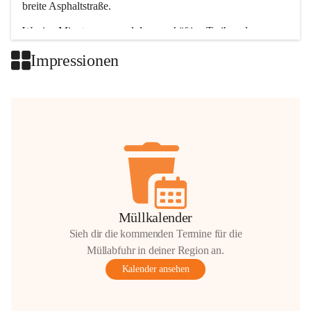
breite Asphaltstraße. 
Wenige Minuten nur, und das geschäftige Treiben der 
Talgemeinden sorgt für abwechslungsreiche Möglichkeiten.
Impressionen
+2
Müllkalender
Sieh dir die kommenden Termine für die
Müllabfuhr in deiner Region an.
Kalender ansehen