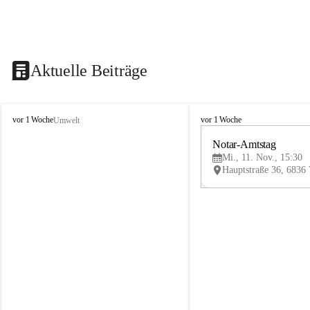
Aktuelle Beiträge
V
V
vor 1 Woche
vor 1 Woche
Umwelt
i
i
k
k
Notar-Amtstag
t
t
Mi., 11. Nov., 15:30
o
o
r
r
s
s
b
b
e
e
r
r
g
g