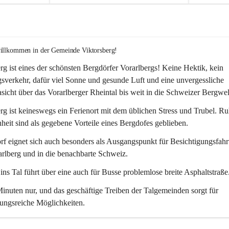
willkommen in der Gemeinde Viktorsberg!
rg ist eines der schönsten Bergdörfer Vorarlbergs! Keine Hektik, kein 
verkehr, dafür viel Sonne und gesunde Luft und eine unvergessliche 
icht über das Vorarlberger Rheintal bis weit in die Schweizer Bergwel
rg ist keineswegs ein Ferienort mit dem üblichen Stress und Trubel. R
eit sind als gegebene Vorteile eines Bergdofes geblieben. 
f eignet sich auch besonders als Ausgangspunkt für Besichtigungsfahrt
rlberg und in die benachbarte Schweiz. 
ns Tal führt über eine auch für Busse problemlose breite Asphaltstraße.
nuten nur, und das geschäftige Treiben der Talgemeinden sorgt für 
ungsreiche Möglichkeiten.