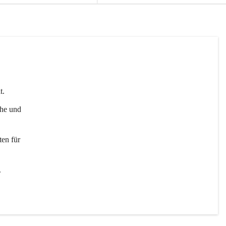
t. 
uhe und 
en für 
 