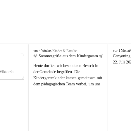
V
V
vor 4 Wochen
vor 1 Monat
Kinder & Familie
i
i
🌞 Sommergrüße aus dem Kindergarten 🌞
Canyoning 
k
k
11
22. Juli 20
Heute durften wir besonderen Besuch in 
t
t
NO
o
o
Hauptstraße 36, 6836 Viktorsberg, AUT
der Gemeinde begrüßen: Die 
V
r
r
Kindergartenkinder kamen gemeinsam mit 
s
s
dem pädagogischen Team vorbei, um uns 
b
b
einen schönen Sommer zu wünschen.
e
e
r
r
Vielen Dank für diese liebe Überraschung 
g
g
und die fröhlichen Sommergrüße! Wir 
wünschen allen Kindern, ihren Familien 
sowie dem gesamten Kindergarten-Team 
erholsame, sonnige und wunderschöne 
Sommerferien. 🌼☀️