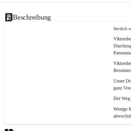
Beschreibung
Herzlich 
Viktorsbe
Durchzugs
Panoramas
Viktorsbe
Besonnenh
Unser Dor
ganz Vora
Der Weg i
Wenige Mi
abwechsl