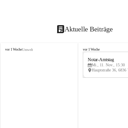
Aktuelle Beiträge
V
V
vor 1 Woche
vor 1 Woche
Umwelt
i
i
k
k
Notar-Amtstag
t
t
Mi., 11. Nov., 15:30
o
o
r
r
s
s
b
b
e
e
r
r
g
g