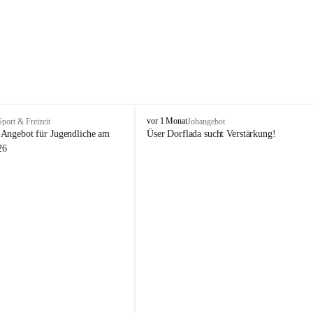
V
vor 1 Monat
Sport & Freizeit
Jobangebot
i
Angebot für Jugendliche am 
Üser Dorflada sucht Verstärkung! 
k
26
t
o
r
s
b
e
r
g