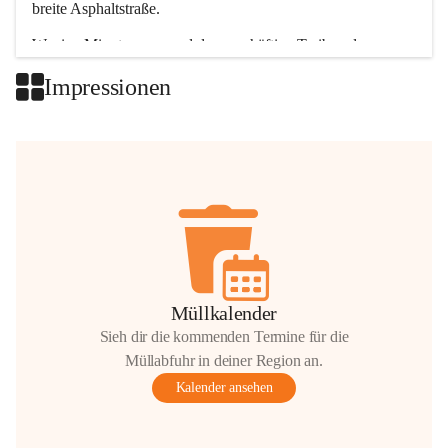
breite Asphaltstraße. 
Wenige Minuten nur, und das geschäftige Treiben der 
Talgemeinden sorgt für abwechslungsreiche Möglichkeiten.
Impressionen
+2
Müllkalender
Sieh dir die kommenden Termine für die
Müllabfuhr in deiner Region an.
Kalender ansehen