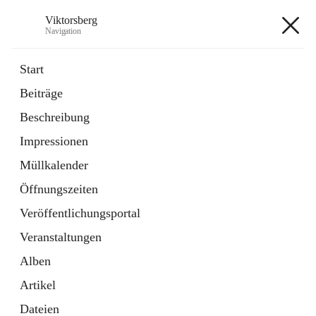
Viktorsberg
Navigation
Viktorsberg
Start
Beiträge
Gemeindepolitik
Beschreibung
1 Schnellzugriff
Impressionen
Bürgerservice
10 Schnellzugriffe
Müllkalender
Öffnungszeiten
+8
Veröffentlichungsportal
Veranstaltungen
Alben
Artikel
Hauptadresse
Dateien