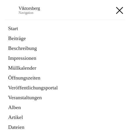
Viktorsberg
Navigation
Viktorsberg
Start
Beiträge
Gemeindepolitik
Beschreibung
1 Schnellzugriff
Impressionen
Bürgerservice
10 Schnellzugriffe
Müllkalender
Öffnungszeiten
+8
Veröffentlichungsportal
Veranstaltungen
Alben
Artikel
Hauptadresse
Dateien