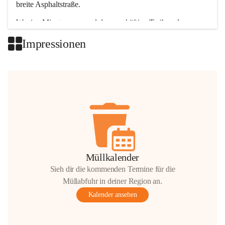
breite Asphaltstraße. 
Wenige Minuten nur, und das geschäftige Treiben der 
Talgemeinden sorgt für abwechslungsreiche Möglichkeiten.
Impressionen
+2
Müllkalender
Sieh dir die kommenden Termine für die
Müllabfuhr in deiner Region an.
Kalender ansehen