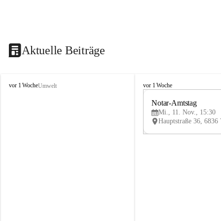
Aktuelle Beiträge
V
V
vor 1 Woche
vor 1 Woche
Umwelt
i
i
k
k
Notar-Amtstag
t
t
Mi., 11. Nov., 15:30
o
o
r
r
s
s
b
b
e
e
r
r
g
g