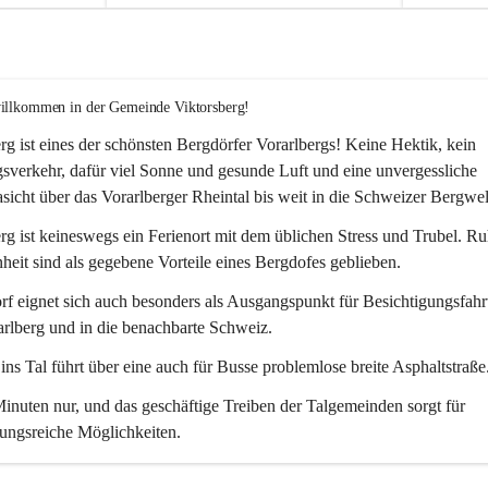
willkommen in der Gemeinde Viktorsberg!
rg ist eines der schönsten Bergdörfer Vorarlbergs! Keine Hektik, kein 
verkehr, dafür viel Sonne und gesunde Luft und eine unvergessliche 
icht über das Vorarlberger Rheintal bis weit in die Schweizer Bergwel
rg ist keineswegs ein Ferienort mit dem üblichen Stress und Trubel. R
eit sind als gegebene Vorteile eines Bergdofes geblieben. 
f eignet sich auch besonders als Ausgangspunkt für Besichtigungsfahrt
rlberg und in die benachbarte Schweiz. 
ns Tal führt über eine auch für Busse problemlose breite Asphaltstraße.
nuten nur, und das geschäftige Treiben der Talgemeinden sorgt für 
ungsreiche Möglichkeiten.