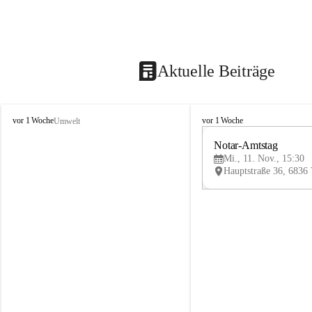
Aktuelle Beiträge
V
V
vor 1 Woche
vor 1 Woche
Umwelt
i
i
k
k
Notar-Amtstag
t
t
Mi., 11. Nov., 15:30
o
o
r
r
s
s
b
b
e
e
r
r
g
g