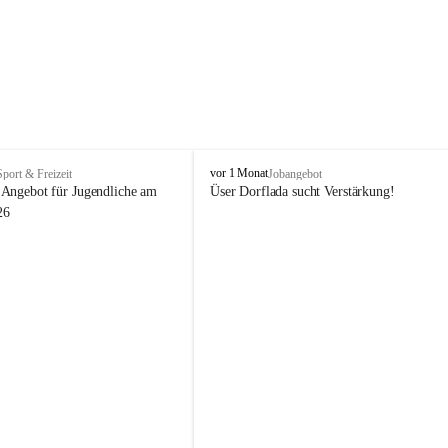
V
vor 1 Monat
Sport & Freizeit
Jobangebot
i
Angebot für Jugendliche am 
Üser Dorflada sucht Verstärkung! 
k
26
t
o
r
s
b
e
r
g