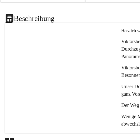
Beschreibung
Herzlich 
Viktorsbe
Durchzugs
Panoramas
Viktorsbe
Besonnenh
Unser Dor
ganz Vora
Der Weg i
Wenige Mi
abwechsl