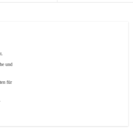
t. 
uhe und 
en für 
 