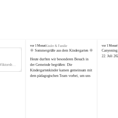
V
V
vor 1 Monat
vor 1 Monat
Kinder & Familie
i
i
🌞 Sommergrüße aus dem Kindergarten 🌞
Canyoning 
k
k
11
22. Juli 20
Heute durften wir besonderen Besuch in 
t
t
NO
o
o
Hauptstraße 36, 6836 Viktorsberg, AUT
der Gemeinde begrüßen: Die 
V
r
r
Kindergartenkinder kamen gemeinsam mit 
s
s
dem pädagogischen Team vorbei, um uns 
b
b
einen schönen Sommer zu wünschen.
e
e
r
r
Vielen Dank für diese liebe Überraschung 
g
g
und die fröhlichen Sommergrüße! Wir 
wünschen allen Kindern, ihren Familien 
sowie dem gesamten Kindergarten-Team 
erholsame, sonnige und wunderschöne 
Sommerferien. 🌼☀️