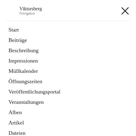
Viktorsberg
Navigation
Viktorsberg
Start
Beiträge
Gemeindepolitik
Beschreibung
1 Schnellzugriff
Impressionen
Bürgerservice
10 Schnellzugriffe
Müllkalender
Öffnungszeiten
+8
Veröffentlichungsportal
Veranstaltungen
Alben
Artikel
Hauptadresse
Dateien