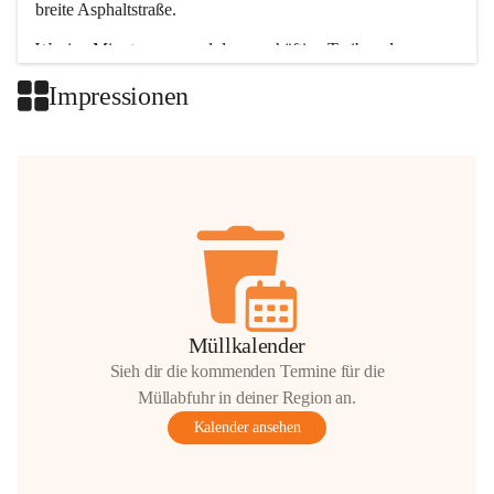
breite Asphaltstraße. 
Wenige Minuten nur, und das geschäftige Treiben der 
Talgemeinden sorgt für abwechslungsreiche Möglichkeiten.
Impressionen
+2
Müllkalender
Sieh dir die kommenden Termine für die
Müllabfuhr in deiner Region an.
Kalender ansehen