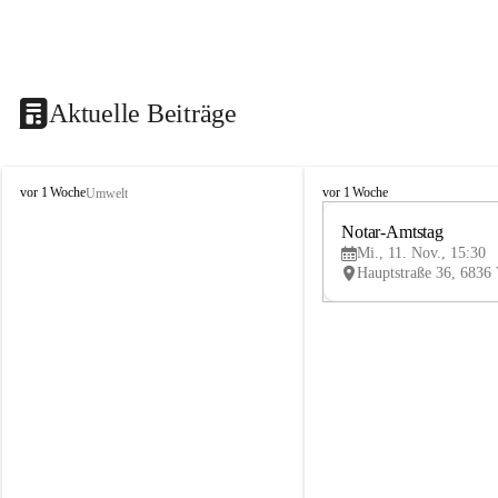
Aktuelle Beiträge
V
V
vor 1 Woche
vor 1 Woche
Umwelt
i
i
k
k
Notar-Amtstag
t
t
Mi., 11. Nov., 15:30
o
o
r
r
s
s
b
b
e
e
r
r
g
g