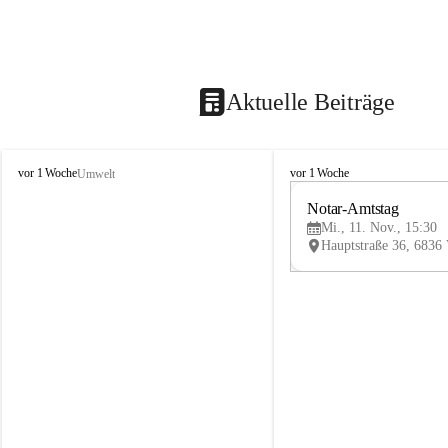
Aktuelle Beiträge
V
V
vor 1 Woche
vor 1 Woche
Umwelt
i
i
k
k
Notar-Amtstag
t
t
Mi., 11. Nov., 15:30
o
o
r
r
s
s
b
b
e
e
r
r
g
g