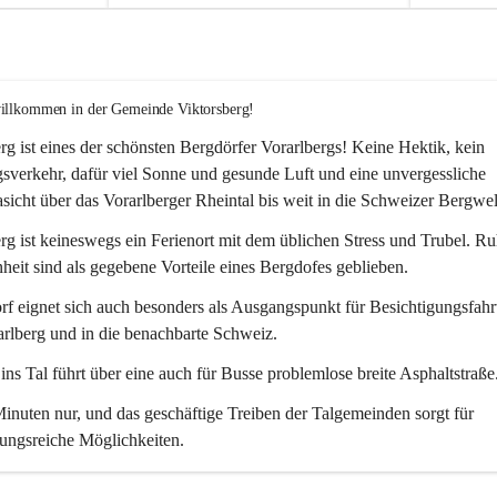
willkommen in der Gemeinde Viktorsberg!
rg ist eines der schönsten Bergdörfer Vorarlbergs! Keine Hektik, kein 
verkehr, dafür viel Sonne und gesunde Luft und eine unvergessliche 
icht über das Vorarlberger Rheintal bis weit in die Schweizer Bergwel
rg ist keineswegs ein Ferienort mit dem üblichen Stress und Trubel. R
eit sind als gegebene Vorteile eines Bergdofes geblieben. 
f eignet sich auch besonders als Ausgangspunkt für Besichtigungsfahrt
rlberg und in die benachbarte Schweiz. 
ns Tal führt über eine auch für Busse problemlose breite Asphaltstraße.
nuten nur, und das geschäftige Treiben der Talgemeinden sorgt für 
ungsreiche Möglichkeiten.