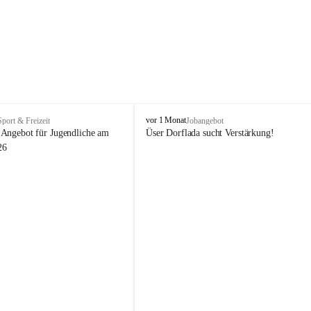
V
vor 1 Monat
Sport & Freizeit
Jobangebot
i
Angebot für Jugendliche am 
Üser Dorflada sucht Verstärkung! 
k
26
t
o
r
s
b
e
r
g