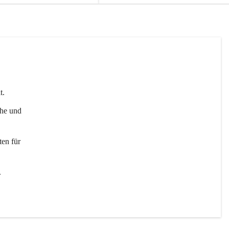
t. 
uhe und 
en für 
 