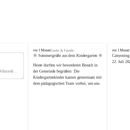
V
V
vor 1 Monat
vor 1 Monat
Kinder & Familie
i
i
🌞 Sommergrüße aus dem Kindergarten 🌞
Canyoning 
k
k
11
22. Juli 20
Heute durften wir besonderen Besuch in 
t
t
NO
o
o
Hauptstraße 36, 6836 Viktorsberg, AUT
der Gemeinde begrüßen: Die 
V
r
r
Kindergartenkinder kamen gemeinsam mit 
s
s
dem pädagogischen Team vorbei, um uns 
b
b
einen schönen Sommer zu wünschen.
e
e
r
r
Vielen Dank für diese liebe Überraschung 
g
g
und die fröhlichen Sommergrüße! Wir 
wünschen allen Kindern, ihren Familien 
sowie dem gesamten Kindergarten-Team 
erholsame, sonnige und wunderschöne 
Sommerferien. 🌼☀️