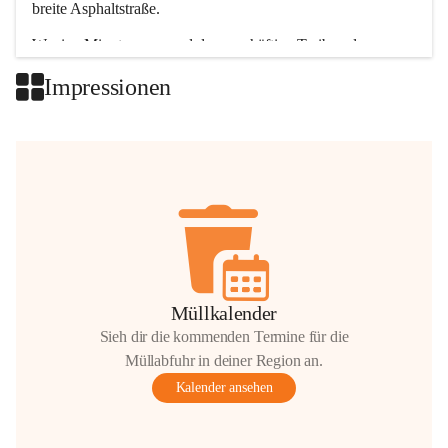
breite Asphaltstraße. 
Wenige Minuten nur, und das geschäftige Treiben der 
Talgemeinden sorgt für abwechslungsreiche Möglichkeiten.
Impressionen
+2
Müllkalender
Sieh dir die kommenden Termine für die
Müllabfuhr in deiner Region an.
Kalender ansehen