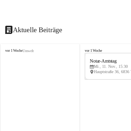
Aktuelle Beiträge
V
V
vor 1 Woche
vor 1 Woche
Umwelt
i
i
k
k
Notar-Amtstag
t
t
Mi., 11. Nov., 15:30
o
o
r
r
s
s
b
b
e
e
r
r
g
g