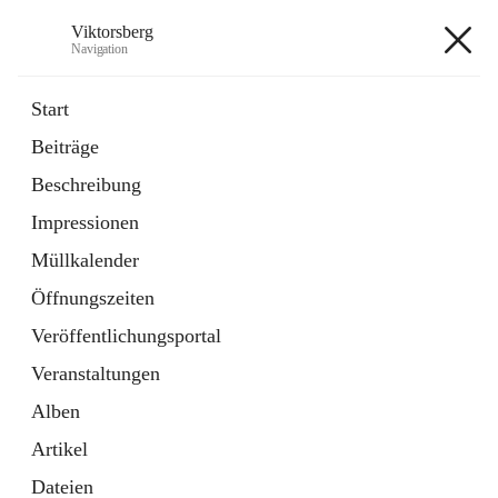
Viktorsberg
Navigation
Viktorsberg
Start
Beiträge
Gemeindepolitik
Beschreibung
1 Schnellzugriff
Impressionen
Bürgerservice
10 Schnellzugriffe
Müllkalender
Öffnungszeiten
+8
Veröffentlichungsportal
Veranstaltungen
Alben
Artikel
Hauptadresse
Dateien