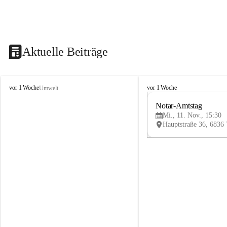
Aktuelle Beiträge
V
V
vor 1 Woche
vor 1 Woche
Umwelt
i
i
k
k
Notar-Amtstag
t
t
Mi., 11. Nov., 15:30
o
o
r
r
s
s
b
b
e
e
r
r
g
g