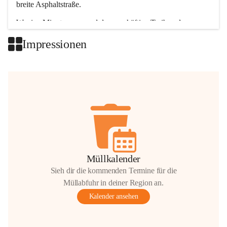
breite Asphaltstraße. 
Wenige Minuten nur, und das geschäftige Treiben der 
Talgemeinden sorgt für abwechslungsreiche Möglichkeiten.
Impressionen
+2
Müllkalender
Sieh dir die kommenden Termine für die
Müllabfuhr in deiner Region an.
Kalender ansehen