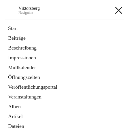
Viktorsberg
Navigation
Viktorsberg
Start
Beiträge
Gemeindepolitik
Beschreibung
1 Schnellzugriff
Impressionen
Bürgerservice
10 Schnellzugriffe
Müllkalender
Öffnungszeiten
+8
Veröffentlichungsportal
Veranstaltungen
Alben
Artikel
Hauptadresse
Dateien