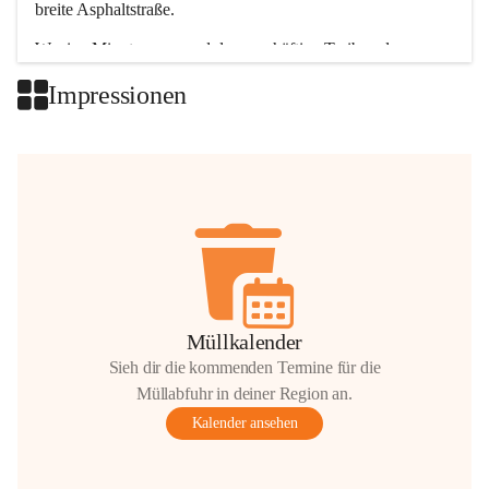
breite Asphaltstraße. 
Wenige Minuten nur, und das geschäftige Treiben der 
Talgemeinden sorgt für abwechslungsreiche Möglichkeiten.
Impressionen
+2
Müllkalender
Sieh dir die kommenden Termine für die
Müllabfuhr in deiner Region an.
Kalender ansehen