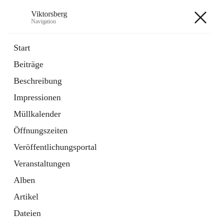
Viktorsberg
Navigation
Viktorsberg
Start
Beiträge
Gemeindepolitik
Beschreibung
1 Schnellzugriff
Impressionen
Bürgerservice
10 Schnellzugriffe
Müllkalender
Öffnungszeiten
+8
Veröffentlichungsportal
Veranstaltungen
Alben
Artikel
Hauptadresse
Dateien