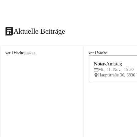
Aktuelle Beiträge
V
V
vor 1 Woche
vor 1 Woche
Umwelt
i
i
k
k
Notar-Amtstag
t
t
Mi., 11. Nov., 15:30
o
o
r
r
s
s
b
b
e
e
r
r
g
g