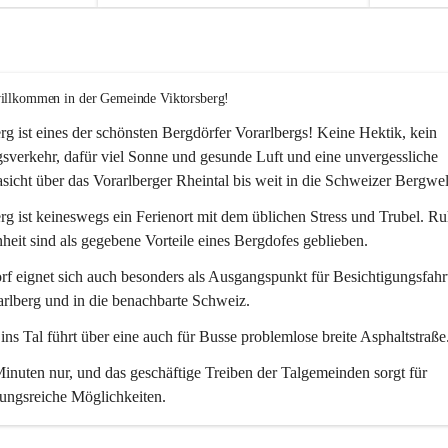
willkommen in der Gemeinde Viktorsberg!
rg ist eines der schönsten Bergdörfer Vorarlbergs! Keine Hektik, kein 
verkehr, dafür viel Sonne und gesunde Luft und eine unvergessliche 
icht über das Vorarlberger Rheintal bis weit in die Schweizer Bergwel
rg ist keineswegs ein Ferienort mit dem üblichen Stress und Trubel. R
eit sind als gegebene Vorteile eines Bergdofes geblieben. 
f eignet sich auch besonders als Ausgangspunkt für Besichtigungsfahrt
rlberg und in die benachbarte Schweiz. 
ns Tal führt über eine auch für Busse problemlose breite Asphaltstraße.
nuten nur, und das geschäftige Treiben der Talgemeinden sorgt für 
ungsreiche Möglichkeiten.