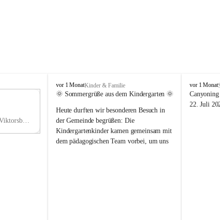
V
V
vor 1 Monat
vor 1 Monat
Kinder & Familie
i
i
🌞 Sommergrüße aus dem Kindergarten 🌞
Canyoning 
k
k
11
22. Juli 20
Heute durften wir besonderen Besuch in 
t
t
NO
o
o
Hauptstraße 36, 6836 Viktorsberg, AUT
der Gemeinde begrüßen: Die 
V
r
r
Kindergartenkinder kamen gemeinsam mit 
s
s
dem pädagogischen Team vorbei, um uns 
b
b
einen schönen Sommer zu wünschen.
e
e
r
r
Vielen Dank für diese liebe Überraschung 
g
g
und die fröhlichen Sommergrüße! Wir 
wünschen allen Kindern, ihren Familien 
sowie dem gesamten Kindergarten-Team 
erholsame, sonnige und wunderschöne 
Sommerferien. 🌼☀️