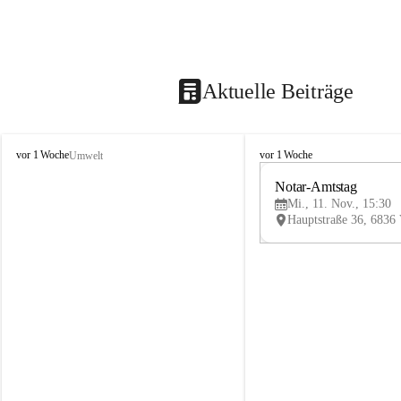
Aktuelle Beiträge
V
V
vor 1 Woche
vor 1 Woche
Umwelt
i
i
k
k
Notar-Amtstag
t
t
Mi., 11. Nov., 15:30
o
o
r
r
s
s
b
b
e
e
r
r
g
g