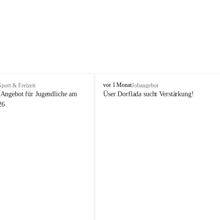
V
vor 1 Monat
Sport & Freizeit
Jobangebot
i
Angebot für Jugendliche am 
Üser Dorflada sucht Verstärkung! 
k
26
t
o
r
s
b
e
r
g