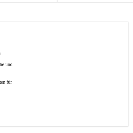
t. 
uhe und 
en für 
 