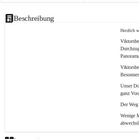
Beschreibung
Herzlich 
Viktorsbe
Durchzugs
Panoramas
Viktorsbe
Besonnenh
Unser Dor
ganz Vora
Der Weg i
Wenige Mi
abwechsl