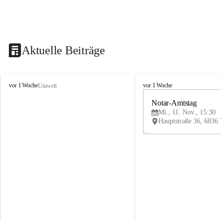
Aktuelle Beiträge
V
V
vor 1 Woche
vor 1 Woche
Umwelt
i
i
k
k
Notar-Amtstag
t
t
Mi., 11. Nov., 15:30
o
o
r
r
s
s
b
b
e
e
r
r
g
g