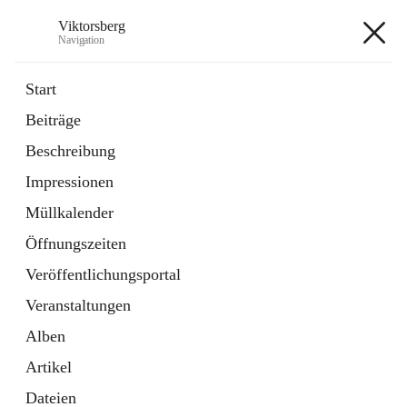
Viktorsberg
Navigation
Viktorsberg
Start
Beiträge
Gemeindepolitik
Beschreibung
1 Schnellzugriff
Impressionen
Bürgerservice
10 Schnellzugriffe
Müllkalender
Öffnungszeiten
+8
Veröffentlichungsportal
Veranstaltungen
Alben
Artikel
Hauptadresse
Dateien