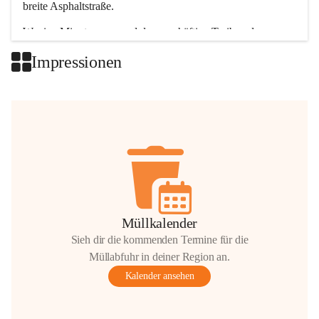
breite Asphaltstraße. 
Wenige Minuten nur, und das geschäftige Treiben der 
Talgemeinden sorgt für abwechslungsreiche Möglichkeiten.
Impressionen
+2
Müllkalender
Sieh dir die kommenden Termine für die
Müllabfuhr in deiner Region an.
Kalender ansehen