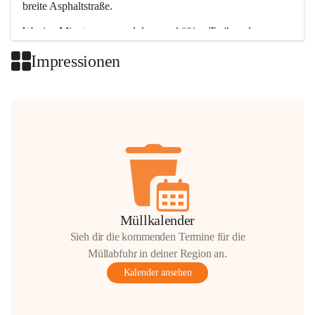
breite Asphaltstraße. 
Wenige Minuten nur, und das geschäftige Treiben der 
Talgemeinden sorgt für abwechslungsreiche Möglichkeiten.
Impressionen
+2
Müllkalender
Sieh dir die kommenden Termine für die
Müllabfuhr in deiner Region an.
Kalender ansehen