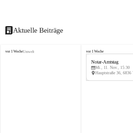
Aktuelle Beiträge
V
V
vor 1 Woche
vor 1 Woche
Umwelt
i
i
k
k
Notar-Amtstag
t
t
Mi., 11. Nov., 15:30
o
o
r
r
s
s
b
b
e
e
r
r
g
g