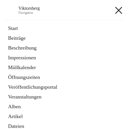
Viktorsberg
Navigation
Viktorsberg
Start
Beiträge
Gemeindepolitik
Beschreibung
1 Schnellzugriff
Impressionen
Bürgerservice
10 Schnellzugriffe
Müllkalender
Öffnungszeiten
+8
Veröffentlichungsportal
Veranstaltungen
Alben
Artikel
Hauptadresse
Dateien