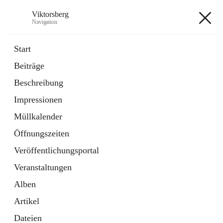
Viktorsberg
Navigation
Viktorsberg
Start
Beiträge
Gemeindepolitik
Beschreibung
1 Schnellzugriff
Impressionen
Bürgerservice
10 Schnellzugriffe
Müllkalender
Öffnungszeiten
+8
Veröffentlichungsportal
Veranstaltungen
Alben
Artikel
Hauptadresse
Dateien