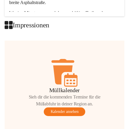
breite Asphaltstraße. 
Wenige Minuten nur, und das geschäftige Treiben der 
Talgemeinden sorgt für abwechslungsreiche Möglichkeiten.
Impressionen
+2
Müllkalender
Sieh dir die kommenden Termine für die
Müllabfuhr in deiner Region an.
Kalender ansehen