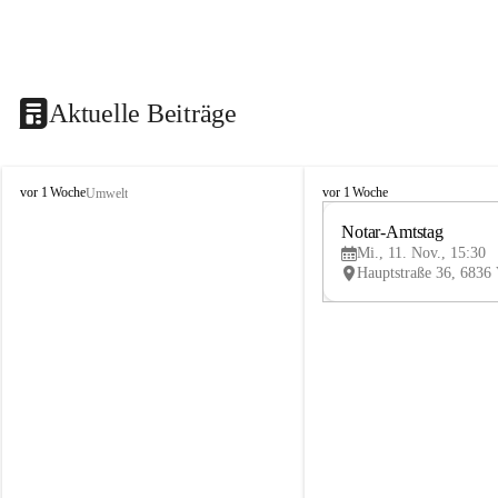
Aktuelle Beiträge
V
V
vor 1 Woche
vor 1 Woche
Umwelt
i
i
k
k
Notar-Amtstag
t
t
Mi., 11. Nov., 15:30
o
o
r
r
s
s
b
b
e
e
r
r
g
g