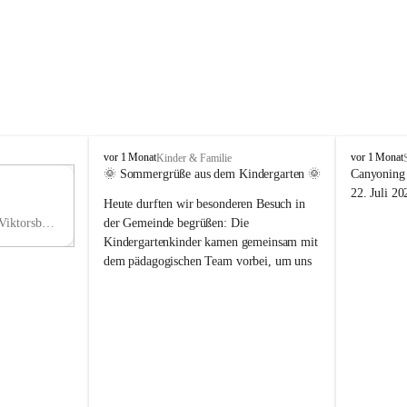
V
V
vor 1 Monat
vor 1 Monat
Kinder & Familie
i
i
🌞 Sommergrüße aus dem Kindergarten 🌞
Canyoning 
k
k
11
22. Juli 20
Heute durften wir besonderen Besuch in 
t
t
NO
o
o
Hauptstraße 36, 6836 Viktorsberg, AUT
der Gemeinde begrüßen: Die 
V
r
r
Kindergartenkinder kamen gemeinsam mit 
s
s
dem pädagogischen Team vorbei, um uns 
b
b
einen schönen Sommer zu wünschen.
e
e
r
r
Vielen Dank für diese liebe Überraschung 
g
g
und die fröhlichen Sommergrüße! Wir 
wünschen allen Kindern, ihren Familien 
sowie dem gesamten Kindergarten-Team 
erholsame, sonnige und wunderschöne 
Sommerferien. 🌼☀️