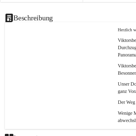
Beschreibung
Herzlich 
Viktorsbe
Durchzugs
Panoramas
Viktorsbe
Besonnenh
Unser Dor
ganz Vora
Der Weg i
Wenige Mi
abwechsl