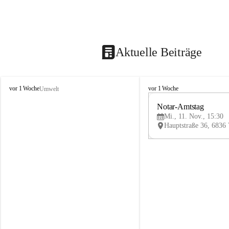
Aktuelle Beiträge
V
V
vor 1 Woche
vor 1 Woche
Umwelt
i
i
k
k
Notar-Amtstag
t
t
Mi., 11. Nov., 15:30
o
o
r
r
s
s
b
b
e
e
r
r
g
g