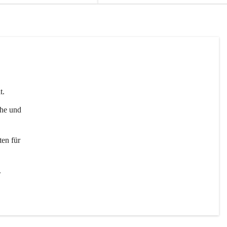
t. 
uhe und 
en für 
 