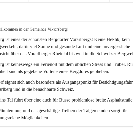
willkommen in der Gemeinde Viktorsberg!
rg ist eines der schönsten Bergdörfer Vorarlbergs! Keine Hektik, kein 
verkehr, dafür viel Sonne und gesunde Luft und eine unvergessliche 
icht über das Vorarlberger Rheintal bis weit in die Schweizer Bergwel
rg ist keineswegs ein Ferienort mit dem üblichen Stress und Trubel. R
eit sind als gegebene Vorteile eines Bergdofes geblieben. 
f eignet sich auch besonders als Ausgangspunkt für Besichtigungsfahrt
rlberg und in die benachbarte Schweiz. 
ns Tal führt über eine auch für Busse problemlose breite Asphaltstraße.
nuten nur, und das geschäftige Treiben der Talgemeinden sorgt für 
ungsreiche Möglichkeiten.