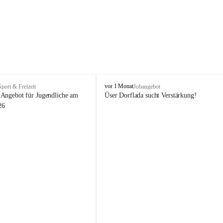
V
vor 1 Monat
Sport & Freizeit
Jobangebot
i
Angebot für Jugendliche am 
Üser Dorflada sucht Verstärkung! 
k
26
t
o
r
s
b
e
r
g