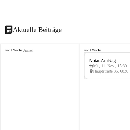
Aktuelle Beiträge
V
V
vor 1 Woche
vor 1 Woche
Umwelt
i
i
k
k
Notar-Amtstag
t
t
Mi., 11. Nov., 15:30
o
o
r
r
s
s
b
b
e
e
r
r
g
g