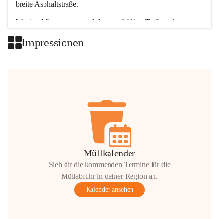
breite Asphaltstraße. 
Wenige Minuten nur, und das geschäftige Treiben der 
Talgemeinden sorgt für abwechslungsreiche Möglichkeiten.
Impressionen
+2
Müllkalender
Sieh dir die kommenden Termine für die
Müllabfuhr in deiner Region an.
Kalender ansehen