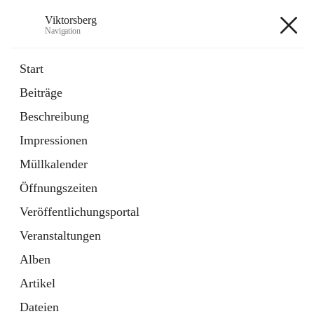
Viktorsberg
Navigation
Viktorsberg
Start
Beiträge
Gemeindepolitik
Beschreibung
1 Schnellzugriff
Impressionen
Bürgerservice
10 Schnellzugriffe
Müllkalender
Öffnungszeiten
+8
Veröffentlichungsportal
Veranstaltungen
Alben
Artikel
Hauptadresse
Dateien