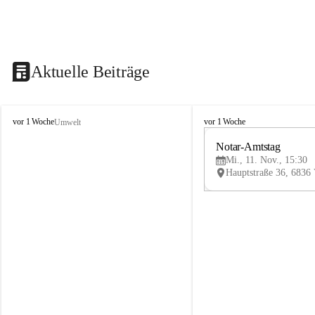
Aktuelle Beiträge
V
V
vor 1 Woche
vor 1 Woche
Umwelt
i
i
k
k
Notar-Amtstag
t
t
Mi., 11. Nov., 15:30
o
o
r
r
s
s
b
b
e
e
r
r
g
g