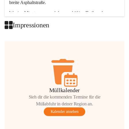
breite Asphaltstraße. 
Wenige Minuten nur, und das geschäftige Treiben der 
Talgemeinden sorgt für abwechslungsreiche Möglichkeiten.
Impressionen
+2
Müllkalender
Sieh dir die kommenden Termine für die
Müllabfuhr in deiner Region an.
Kalender ansehen