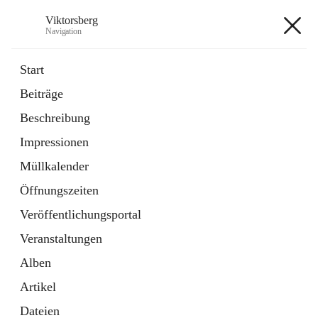
Viktorsberg
Navigation
Viktorsberg
Start
Beiträge
Gemeindepolitik
Beschreibung
1 Schnellzugriff
Impressionen
Bürgerservice
10 Schnellzugriffe
Müllkalender
Öffnungszeiten
+8
Veröffentlichungsportal
Veranstaltungen
Alben
Artikel
Hauptadresse
Dateien