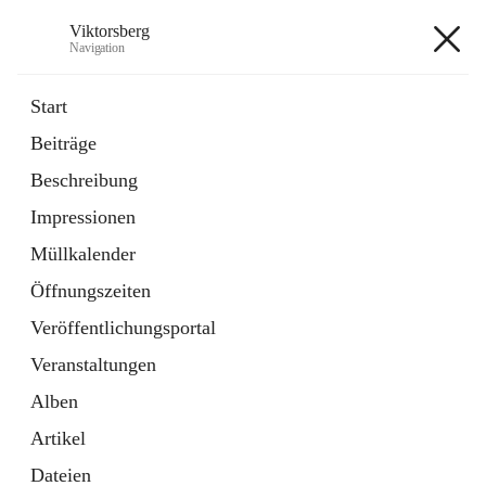
Viktorsberg
Navigation
Viktorsberg
Start
Beiträge
Gemeindepolitik
Beschreibung
1 Schnellzugriff
Impressionen
Bürgerservice
10 Schnellzugriffe
Müllkalender
Öffnungszeiten
+8
Veröffentlichungsportal
Veranstaltungen
Alben
Artikel
Hauptadresse
Dateien