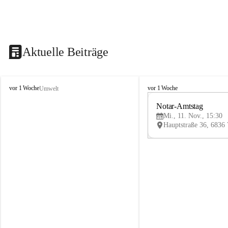
Aktuelle Beiträge
V
V
vor 1 Woche
vor 1 Woche
Umwelt
i
i
k
k
Notar-Amtstag
t
t
Mi., 11. Nov., 15:30
o
o
r
r
s
s
b
b
e
e
r
r
g
g