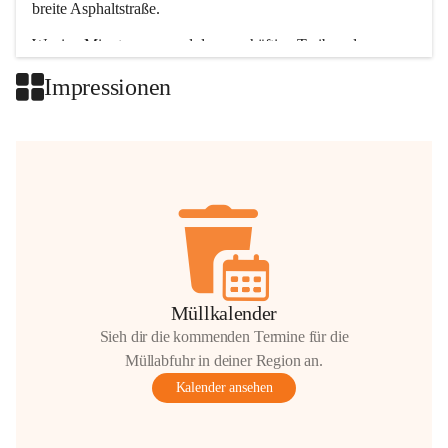
breite Asphaltstraße. 
Wenige Minuten nur, und das geschäftige Treiben der 
Talgemeinden sorgt für abwechslungsreiche Möglichkeiten.
Impressionen
+2
Müllkalender
Sieh dir die kommenden Termine für die
Müllabfuhr in deiner Region an.
Kalender ansehen