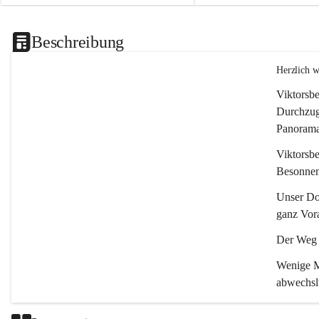
Beschreibung
Herzlich 
Viktorsbe
Durchzugs
Panoramas
Viktorsbe
Besonnenh
Unser Dor
ganz Vora
Der Weg i
Wenige Mi
abwechsl