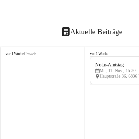
Aktuelle Beiträge
V
V
vor 1 Woche
vor 1 Woche
Umwelt
i
i
k
k
Notar-Amtstag
t
t
Mi., 11. Nov., 15:30
o
o
r
r
s
s
b
b
e
e
r
r
g
g