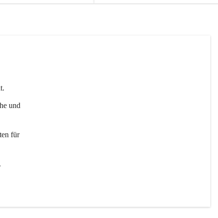
t. 
uhe und 
en für 
 