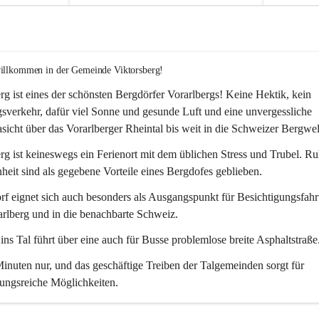
willkommen in der Gemeinde Viktorsberg!
rg ist eines der schönsten Bergdörfer Vorarlbergs! Keine Hektik, kein 
verkehr, dafür viel Sonne und gesunde Luft und eine unvergessliche 
icht über das Vorarlberger Rheintal bis weit in die Schweizer Bergwel
rg ist keineswegs ein Ferienort mit dem üblichen Stress und Trubel. R
eit sind als gegebene Vorteile eines Bergdofes geblieben. 
f eignet sich auch besonders als Ausgangspunkt für Besichtigungsfahrt
rlberg und in die benachbarte Schweiz. 
ns Tal führt über eine auch für Busse problemlose breite Asphaltstraße.
nuten nur, und das geschäftige Treiben der Talgemeinden sorgt für 
ungsreiche Möglichkeiten.