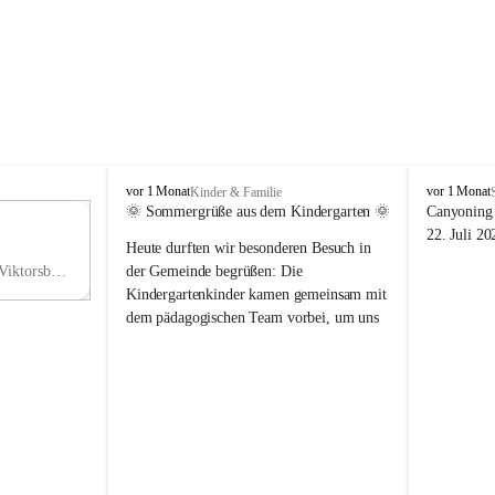
V
V
vor 1 Monat
vor 1 Monat
Kinder & Familie
i
i
🌞 Sommergrüße aus dem Kindergarten 🌞
Canyoning 
k
k
11
22. Juli 20
Heute durften wir besonderen Besuch in 
t
t
NO
o
o
Hauptstraße 36, 6836 Viktorsberg, AUT
der Gemeinde begrüßen: Die 
V
r
r
Kindergartenkinder kamen gemeinsam mit 
s
s
dem pädagogischen Team vorbei, um uns 
b
b
einen schönen Sommer zu wünschen.
e
e
r
r
Vielen Dank für diese liebe Überraschung 
g
g
und die fröhlichen Sommergrüße! Wir 
wünschen allen Kindern, ihren Familien 
sowie dem gesamten Kindergarten-Team 
erholsame, sonnige und wunderschöne 
Sommerferien. 🌼☀️