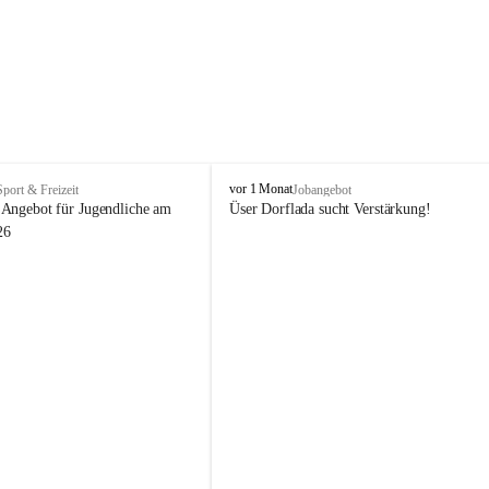
V
vor 1 Monat
Sport & Freizeit
Jobangebot
i
Angebot für Jugendliche am 
Üser Dorflada sucht Verstärkung! 
k
26
t
o
r
s
b
e
r
g