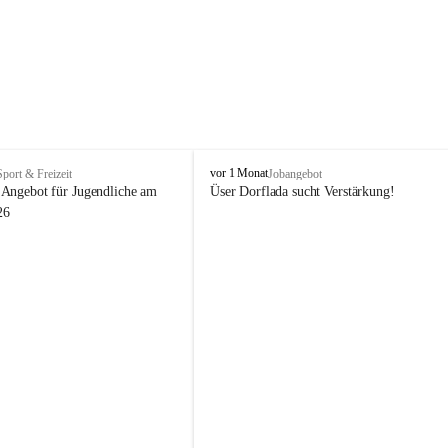
V
vor 1 Monat
Sport & Freizeit
Jobangebot
i
Angebot für Jugendliche am 
Üser Dorflada sucht Verstärkung! 
k
26
t
o
r
s
b
e
r
g