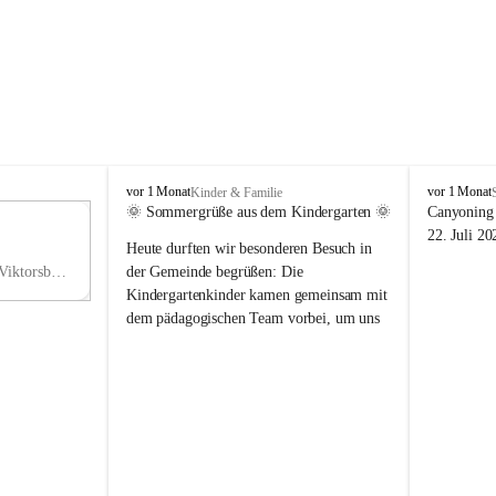
V
V
vor 1 Monat
vor 1 Monat
Kinder & Familie
i
i
🌞 Sommergrüße aus dem Kindergarten 🌞
Canyoning 
k
k
11
22. Juli 20
Heute durften wir besonderen Besuch in 
t
t
NO
o
o
Hauptstraße 36, 6836 Viktorsberg, AUT
der Gemeinde begrüßen: Die 
V
r
r
Kindergartenkinder kamen gemeinsam mit 
s
s
dem pädagogischen Team vorbei, um uns 
b
b
einen schönen Sommer zu wünschen.
e
e
r
r
Vielen Dank für diese liebe Überraschung 
g
g
und die fröhlichen Sommergrüße! Wir 
wünschen allen Kindern, ihren Familien 
sowie dem gesamten Kindergarten-Team 
erholsame, sonnige und wunderschöne 
Sommerferien. 🌼☀️