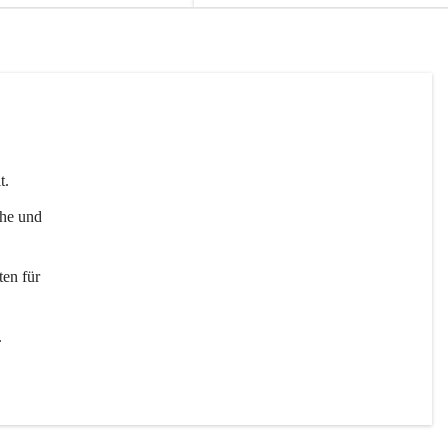
t. 
uhe und 
en für 
 