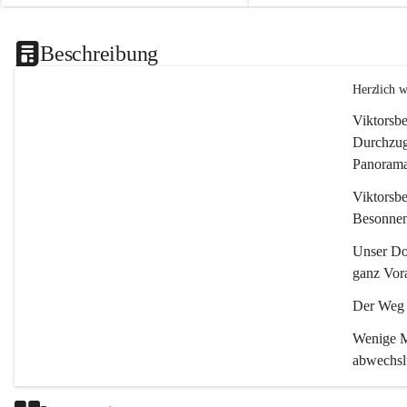
Beschreibung
Herzlich 
Viktorsbe
Durchzugs
Panoramas
Viktorsbe
Besonnenh
Unser Dor
ganz Vora
Der Weg i
Wenige Mi
abwechsl