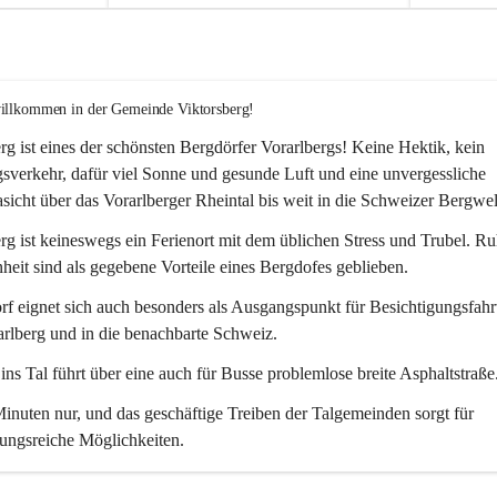
willkommen in der Gemeinde Viktorsberg!
rg ist eines der schönsten Bergdörfer Vorarlbergs! Keine Hektik, kein 
verkehr, dafür viel Sonne und gesunde Luft und eine unvergessliche 
icht über das Vorarlberger Rheintal bis weit in die Schweizer Bergwel
rg ist keineswegs ein Ferienort mit dem üblichen Stress und Trubel. R
eit sind als gegebene Vorteile eines Bergdofes geblieben. 
f eignet sich auch besonders als Ausgangspunkt für Besichtigungsfahrt
rlberg und in die benachbarte Schweiz. 
ns Tal führt über eine auch für Busse problemlose breite Asphaltstraße.
nuten nur, und das geschäftige Treiben der Talgemeinden sorgt für 
ungsreiche Möglichkeiten.