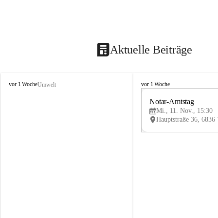
Aktuelle Beiträge
V
V
vor 1 Woche
vor 1 Woche
Umwelt
i
i
k
k
Notar-Amtstag
t
t
Mi., 11. Nov., 15:30
o
o
r
r
s
s
b
b
e
e
r
r
g
g