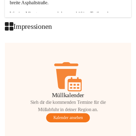
breite Asphaltstraße. 
Wenige Minuten nur, und das geschäftige Treiben der 
Talgemeinden sorgt für abwechslungsreiche Möglichkeiten.
Impressionen
+2
Müllkalender
Sieh dir die kommenden Termine für die
Müllabfuhr in deiner Region an.
Kalender ansehen