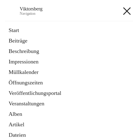
Viktorsberg
Navigation
Viktorsberg
Start
Beiträge
Gemeindepolitik
Beschreibung
1 Schnellzugriff
Impressionen
Bürgerservice
10 Schnellzugriffe
Müllkalender
Öffnungszeiten
+8
Veröffentlichungsportal
Veranstaltungen
Alben
Artikel
Hauptadresse
Dateien