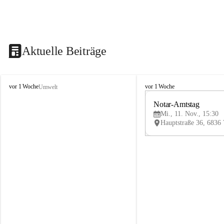
Aktuelle Beiträge
V
V
vor 1 Woche
vor 1 Woche
Umwelt
i
i
k
k
Notar-Amtstag
t
t
Mi., 11. Nov., 15:30
o
o
r
r
s
s
b
b
e
e
r
r
g
g