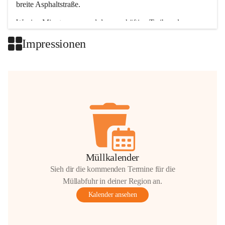
breite Asphaltstraße. 
Wenige Minuten nur, und das geschäftige Treiben der 
Talgemeinden sorgt für abwechslungsreiche Möglichkeiten.
Impressionen
+2
Müllkalender
Sieh dir die kommenden Termine für die
Müllabfuhr in deiner Region an.
Kalender ansehen