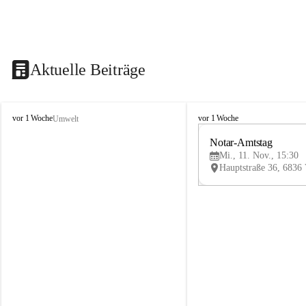
Aktuelle Beiträge
V
V
vor 1 Woche
vor 1 Woche
Umwelt
i
i
k
k
Notar-Amtstag
t
t
Mi., 11. Nov., 15:30
o
o
r
r
s
s
b
b
e
e
r
r
g
g