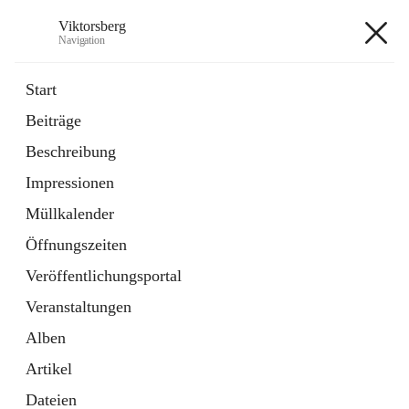
Viktorsberg
Navigation
Viktorsberg
Start
Beiträge
Gemeindepolitik
Beschreibung
1 Schnellzugriff
Impressionen
Bürgerservice
10 Schnellzugriffe
Müllkalender
Öffnungszeiten
+8
Veröffentlichungsportal
Veranstaltungen
Alben
Artikel
Hauptadresse
Dateien