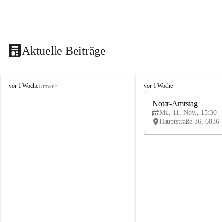
Aktuelle Beiträge
V
V
vor 1 Woche
vor 1 Woche
Umwelt
i
i
k
k
Notar-Amtstag
t
t
Mi., 11. Nov., 15:30
o
o
r
r
s
s
b
b
e
e
r
r
g
g