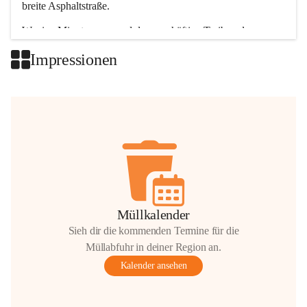
breite Asphaltstraße. 
Wenige Minuten nur, und das geschäftige Treiben der 
Talgemeinden sorgt für abwechslungsreiche Möglichkeiten.
Impressionen
+2
Müllkalender
Sieh dir die kommenden Termine für die
Müllabfuhr in deiner Region an.
Kalender ansehen