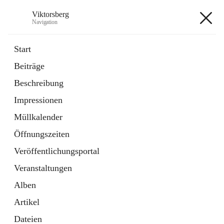
Viktorsberg
Navigation
Viktorsberg
Start
Beiträge
Gemeindepolitik
Beschreibung
1 Schnellzugriff
Impressionen
Bürgerservice
10 Schnellzugriffe
Müllkalender
Öffnungszeiten
+8
Veröffentlichungsportal
Veranstaltungen
Alben
Artikel
Hauptadresse
Dateien