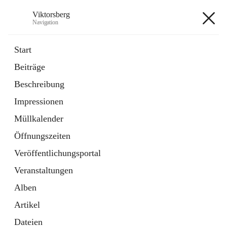
Viktorsberg
Navigation
Viktorsberg
Start
Beiträge
Gemeindepolitik
Beschreibung
1 Schnellzugriff
Impressionen
Bürgerservice
10 Schnellzugriffe
Müllkalender
Öffnungszeiten
+8
Veröffentlichungsportal
Veranstaltungen
Alben
Artikel
Hauptadresse
Dateien