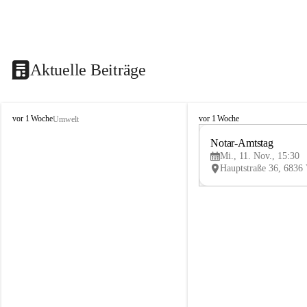
Aktuelle Beiträge
V
V
vor 1 Woche
vor 1 Woche
Umwelt
i
i
k
k
Notar-Amtstag
t
t
Mi., 11. Nov., 15:30
o
o
r
r
s
s
b
b
e
e
r
r
g
g