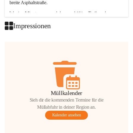
breite Asphaltstraße. 
Wenige Minuten nur, und das geschäftige Treiben der 
Talgemeinden sorgt für abwechslungsreiche Möglichkeiten.
Impressionen
+2
Müllkalender
Sieh dir die kommenden Termine für die
Müllabfuhr in deiner Region an.
Kalender ansehen