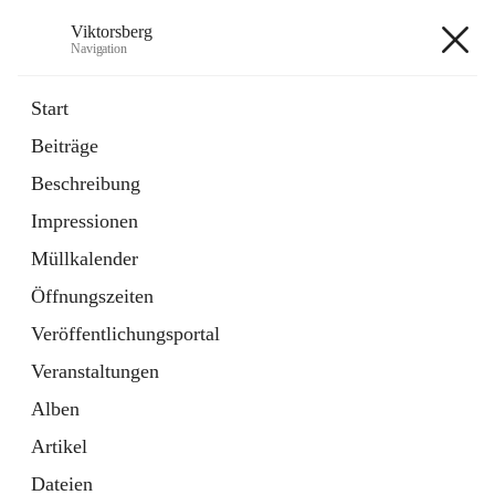
Viktorsberg
Navigation
Viktorsberg
Start
Beiträge
Gemeindepolitik
Beschreibung
1 Schnellzugriff
Impressionen
Bürgerservice
10 Schnellzugriffe
Müllkalender
Öffnungszeiten
+8
Veröffentlichungsportal
Veranstaltungen
Alben
Artikel
Hauptadresse
Dateien