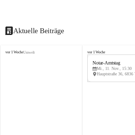
Aktuelle Beiträge
V
V
vor 1 Woche
vor 1 Woche
Umwelt
i
i
k
k
Notar-Amtstag
t
t
Mi., 11. Nov., 15:30
o
o
r
r
s
s
b
b
e
e
r
r
g
g