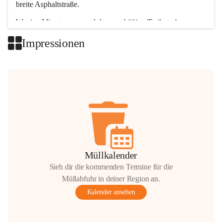
breite Asphaltstraße. 
Wenige Minuten nur, und das geschäftige Treiben der 
Talgemeinden sorgt für abwechslungsreiche Möglichkeiten.
Impressionen
+2
Müllkalender
Sieh dir die kommenden Termine für die
Müllabfuhr in deiner Region an.
Kalender ansehen