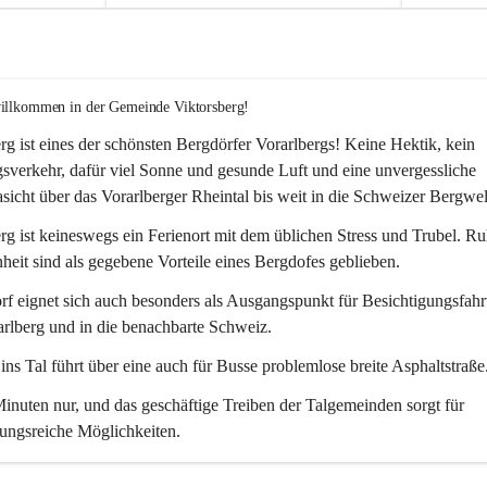
willkommen in der Gemeinde Viktorsberg!
rg ist eines der schönsten Bergdörfer Vorarlbergs! Keine Hektik, kein 
verkehr, dafür viel Sonne und gesunde Luft und eine unvergessliche 
icht über das Vorarlberger Rheintal bis weit in die Schweizer Bergwel
rg ist keineswegs ein Ferienort mit dem üblichen Stress und Trubel. R
eit sind als gegebene Vorteile eines Bergdofes geblieben. 
f eignet sich auch besonders als Ausgangspunkt für Besichtigungsfahrt
rlberg und in die benachbarte Schweiz. 
ns Tal führt über eine auch für Busse problemlose breite Asphaltstraße.
nuten nur, und das geschäftige Treiben der Talgemeinden sorgt für 
ungsreiche Möglichkeiten.