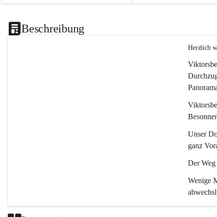
Beschreibung
Herzlich 
Viktorsbe
Durchzugs
Panoramas
Viktorsbe
Besonnenh
Unser Dor
ganz Vora
Der Weg i
Wenige Mi
abwechsl