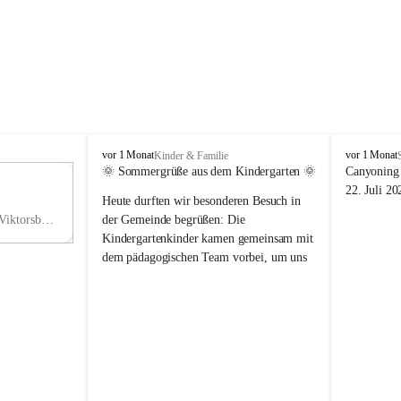
V
V
vor 1 Monat
vor 1 Monat
Kinder & Familie
i
i
🌞 Sommergrüße aus dem Kindergarten 🌞
Canyoning 
k
k
11
22. Juli 20
Heute durften wir besonderen Besuch in 
t
t
NO
o
o
Hauptstraße 36, 6836 Viktorsberg, AUT
der Gemeinde begrüßen: Die 
V
r
r
Kindergartenkinder kamen gemeinsam mit 
s
s
dem pädagogischen Team vorbei, um uns 
b
b
einen schönen Sommer zu wünschen.
e
e
r
r
Vielen Dank für diese liebe Überraschung 
g
g
und die fröhlichen Sommergrüße! Wir 
wünschen allen Kindern, ihren Familien 
sowie dem gesamten Kindergarten-Team 
erholsame, sonnige und wunderschöne 
Sommerferien. 🌼☀️