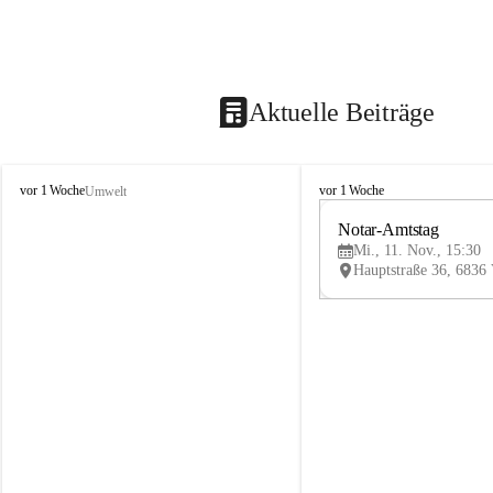
Aktuelle Beiträge
V
V
vor 1 Woche
vor 1 Woche
Umwelt
i
i
k
k
Notar-Amtstag
t
t
Mi., 11. Nov., 15:30
o
o
r
r
s
s
b
b
e
e
r
r
g
g