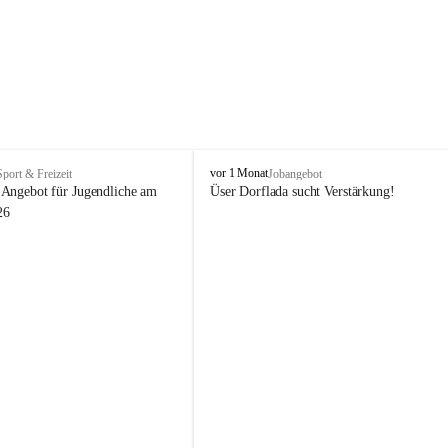
V
vor 1 Monat
Sport & Freizeit
Jobangebot
i
Angebot für Jugendliche am 
Üser Dorflada sucht Verstärkung! 
k
26
t
o
r
s
b
e
r
g