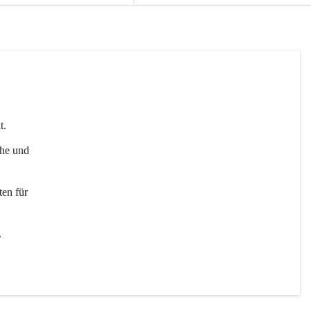
t. 
uhe und 
en für 
 