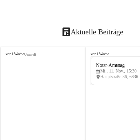
Aktuelle Beiträge
V
V
vor 1 Woche
vor 1 Woche
Umwelt
i
i
k
k
Notar-Amtstag
t
t
Mi., 11. Nov., 15:30
o
o
r
r
s
s
b
b
e
e
r
r
g
g