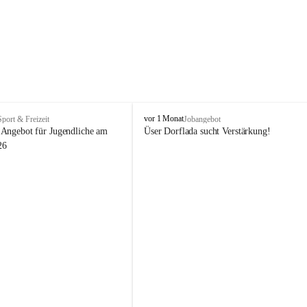
V
vor 1 Monat
Sport & Freizeit
Jobangebot
i
Angebot für Jugendliche am 
Üser Dorflada sucht Verstärkung! 
k
26
t
o
r
s
b
e
r
g