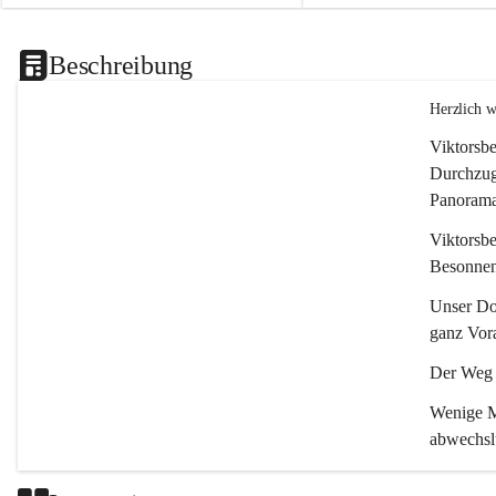
Beschreibung
Herzlich 
Viktorsbe
Durchzugs
Panoramas
Viktorsbe
Besonnenh
Unser Dor
ganz Vora
Der Weg i
Wenige Mi
abwechsl