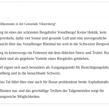
willkommen in der Gemeinde Viktorsberg!
rg ist eines der schönsten Bergdörfer Vorarlbergs! Keine Hektik, kein 
verkehr, dafür viel Sonne und gesunde Luft und eine unvergessliche 
icht über das Vorarlberger Rheintal bis weit in die Schweizer Bergwel
rg ist keineswegs ein Ferienort mit dem üblichen Stress und Trubel. R
eit sind als gegebene Vorteile eines Bergdofes geblieben. 
f eignet sich auch besonders als Ausgangspunkt für Besichtigungsfahrt
rlberg und in die benachbarte Schweiz. 
ns Tal führt über eine auch für Busse problemlose breite Asphaltstraße.
nuten nur, und das geschäftige Treiben der Talgemeinden sorgt für 
ungsreiche Möglichkeiten.