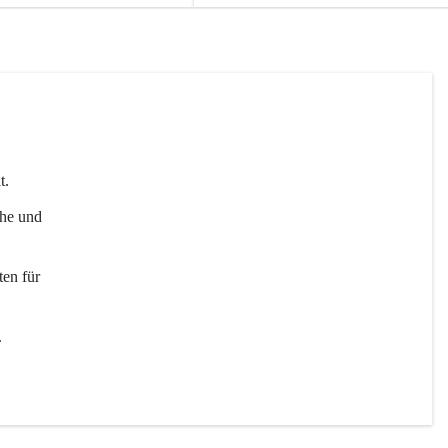
t. 
uhe und 
en für 
 