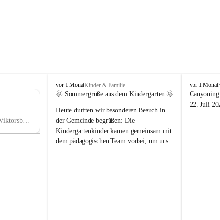
V
V
vor 1 Monat
vor 1 Monat
Kinder & Familie
i
i
🌞 Sommergrüße aus dem Kindergarten 🌞
Canyoning 
k
k
11
22. Juli 20
Heute durften wir besonderen Besuch in 
t
t
NO
o
o
Hauptstraße 36, 6836 Viktorsberg, AUT
der Gemeinde begrüßen: Die 
V
r
r
Kindergartenkinder kamen gemeinsam mit 
s
s
dem pädagogischen Team vorbei, um uns 
b
b
einen schönen Sommer zu wünschen.
e
e
r
r
Vielen Dank für diese liebe Überraschung 
g
g
und die fröhlichen Sommergrüße! Wir 
wünschen allen Kindern, ihren Familien 
sowie dem gesamten Kindergarten-Team 
erholsame, sonnige und wunderschöne 
Sommerferien. 🌼☀️