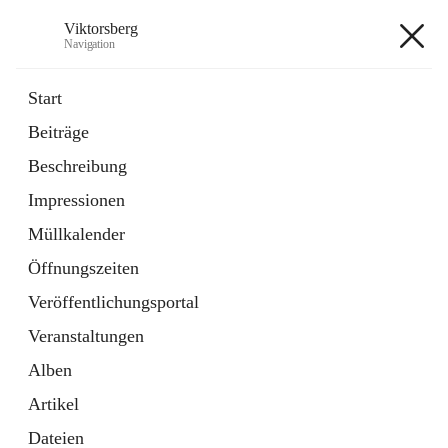
Viktorsberg
Navigation
Viktorsberg
Start
Beiträge
Gemeindepolitik
Beschreibung
1 Schnellzugriff
Impressionen
Bürgerservice
10 Schnellzugriffe
Müllkalender
Öffnungszeiten
+8
Veröffentlichungsportal
Veranstaltungen
Alben
Artikel
Hauptadresse
Dateien