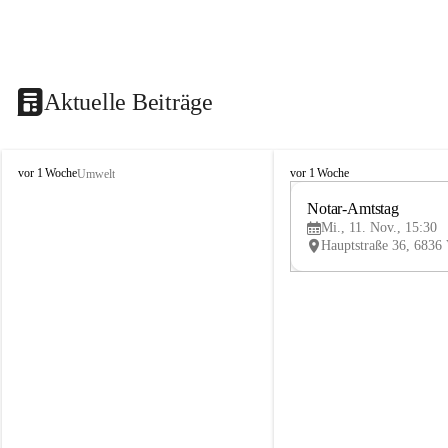
Aktuelle Beiträge
V
V
vor 1 Woche
vor 1 Woche
Umwelt
i
i
k
k
Notar-Amtstag
t
t
Mi., 11. Nov., 15:30
o
o
r
r
s
s
b
b
e
e
r
r
g
g