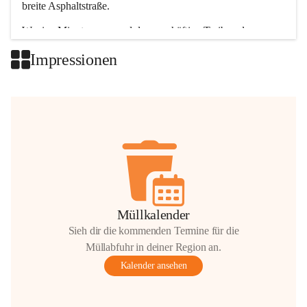
breite Asphaltstraße. 
Wenige Minuten nur, und das geschäftige Treiben der 
Talgemeinden sorgt für abwechslungsreiche Möglichkeiten.
Impressionen
+2
Müllkalender
Sieh dir die kommenden Termine für die
Müllabfuhr in deiner Region an.
Kalender ansehen