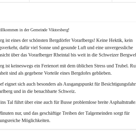
willkommen in der Gemeinde Viktorsberg!
rg ist eines der schönsten Bergdörfer Vorarlbergs! Keine Hektik, kein 
verkehr, dafür viel Sonne und gesunde Luft und eine unvergessliche 
icht über das Vorarlberger Rheintal bis weit in die Schweizer Bergwel
rg ist keineswegs ein Ferienort mit dem üblichen Stress und Trubel. R
eit sind als gegebene Vorteile eines Bergdofes geblieben. 
f eignet sich auch besonders als Ausgangspunkt für Besichtigungsfahrt
rlberg und in die benachbarte Schweiz. 
ns Tal führt über eine auch für Busse problemlose breite Asphaltstraße.
nuten nur, und das geschäftige Treiben der Talgemeinden sorgt für 
ungsreiche Möglichkeiten.