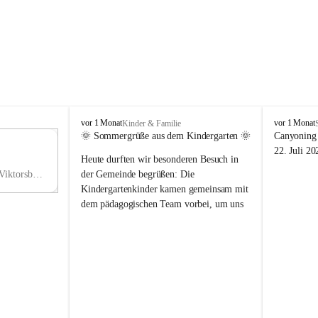
V
V
vor 1 Monat
vor 1 Monat
Kinder & Familie
i
i
🌞 Sommergrüße aus dem Kindergarten 🌞
Canyoning 
k
k
11
22. Juli 20
Heute durften wir besonderen Besuch in 
t
t
NO
o
o
Hauptstraße 36, 6836 Viktorsberg, AUT
der Gemeinde begrüßen: Die 
V
r
r
Kindergartenkinder kamen gemeinsam mit 
s
s
dem pädagogischen Team vorbei, um uns 
b
b
einen schönen Sommer zu wünschen.
e
e
r
r
Vielen Dank für diese liebe Überraschung 
g
g
und die fröhlichen Sommergrüße! Wir 
wünschen allen Kindern, ihren Familien 
sowie dem gesamten Kindergarten-Team 
erholsame, sonnige und wunderschöne 
Sommerferien. 🌼☀️