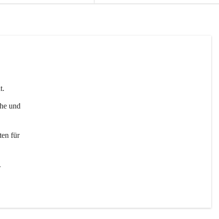
t. 
uhe und 
en für 
 