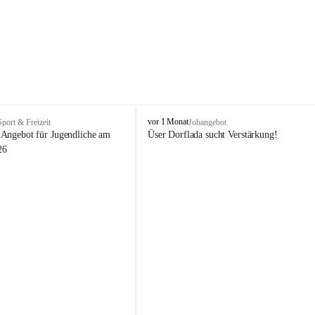
V
vor 1 Monat
Sport & Freizeit
Jobangebot
i
Angebot für Jugendliche am 
Üser Dorflada sucht Verstärkung! 
k
26
t
o
r
s
b
e
r
g