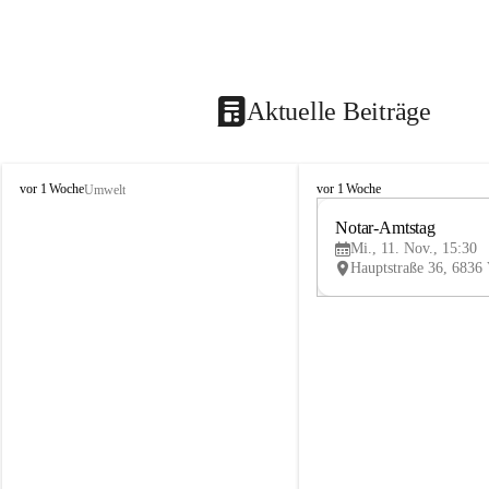
Aktuelle Beiträge
V
V
vor 1 Woche
vor 1 Woche
Umwelt
i
i
k
k
Notar-Amtstag
t
t
Mi., 11. Nov., 15:30
o
o
r
r
s
s
b
b
e
e
r
r
g
g