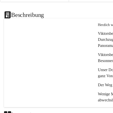
Beschreibung
Herzlich 
Viktorsbe
Durchzugs
Panoramas
Viktorsbe
Besonnenh
Unser Dor
ganz Vora
Der Weg i
Wenige Mi
abwechsl