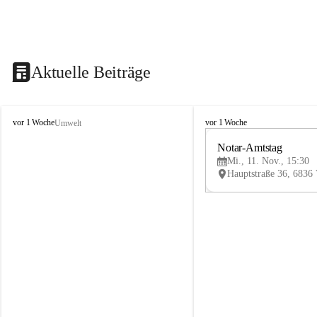
Aktuelle Beiträge
V
V
vor 1 Woche
vor 1 Woche
Umwelt
i
i
k
k
Notar-Amtstag
t
t
Mi., 11. Nov., 15:30
o
o
r
r
s
s
b
b
e
e
r
r
g
g