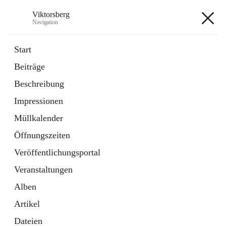
Viktorsberg
Navigation
Viktorsberg
Start
Beiträge
Gemeindepolitik
Beschreibung
1 Schnellzugriff
Impressionen
Bürgerservice
10 Schnellzugriffe
Müllkalender
Öffnungszeiten
+8
Veröffentlichungsportal
Veranstaltungen
Alben
Artikel
Hauptadresse
Dateien