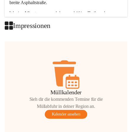
breite Asphaltstraße. 
Wenige Minuten nur, und das geschäftige Treiben der 
Talgemeinden sorgt für abwechslungsreiche Möglichkeiten.
Impressionen
+2
Müllkalender
Sieh dir die kommenden Termine für die
Müllabfuhr in deiner Region an.
Kalender ansehen