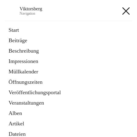
Viktorsberg
Navigation
Viktorsberg
Start
Beiträge
Gemeindepolitik
Beschreibung
1 Schnellzugriff
Impressionen
Bürgerservice
10 Schnellzugriffe
Müllkalender
Öffnungszeiten
+8
Veröffentlichungsportal
Veranstaltungen
Alben
Artikel
Hauptadresse
Dateien