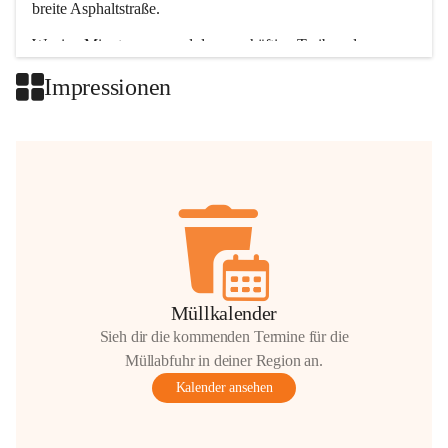
breite Asphaltstraße. 
Wenige Minuten nur, und das geschäftige Treiben der 
Talgemeinden sorgt für abwechslungsreiche Möglichkeiten.
Impressionen
+2
Müllkalender
Sieh dir die kommenden Termine für die
Müllabfuhr in deiner Region an.
Kalender ansehen