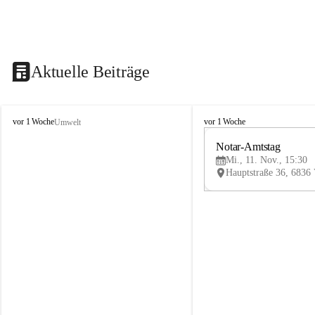
Aktuelle Beiträge
V
V
vor 1 Woche
vor 1 Woche
Umwelt
i
i
k
k
Notar-Amtstag
t
t
Mi., 11. Nov., 15:30
o
o
r
r
s
s
b
b
e
e
r
r
g
g