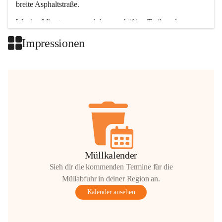
breite Asphaltstraße. 
Wenige Minuten nur, und das geschäftige Treiben der 
Talgemeinden sorgt für abwechslungsreiche Möglichkeiten.
Impressionen
+2
Müllkalender
Sieh dir die kommenden Termine für die
Müllabfuhr in deiner Region an.
Kalender ansehen