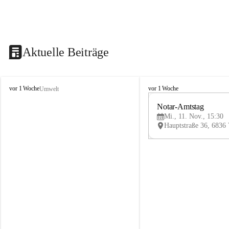
Aktuelle Beiträge
V
V
vor 1 Woche
vor 1 Woche
Umwelt
i
i
k
k
Notar-Amtstag
t
t
Mi., 11. Nov., 15:30
o
o
r
r
s
s
b
b
e
e
r
r
g
g