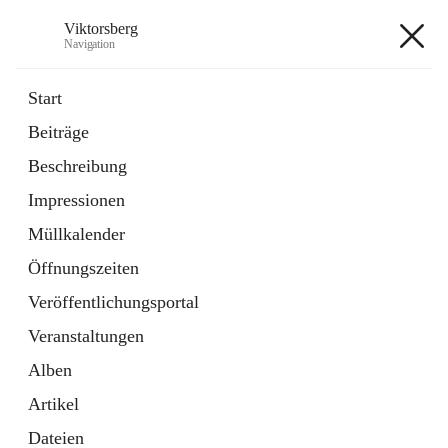
Viktorsberg
Navigation
Viktorsberg
Start
Beiträge
Gemeindepolitik
Beschreibung
1 Schnellzugriff
Impressionen
Bürgerservice
10 Schnellzugriffe
Müllkalender
Öffnungszeiten
+8
Veröffentlichungsportal
Veranstaltungen
Alben
Artikel
Hauptadresse
Dateien