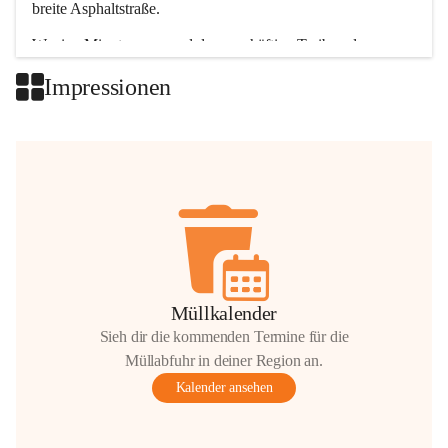
breite Asphaltstraße. 
Wenige Minuten nur, und das geschäftige Treiben der 
Talgemeinden sorgt für abwechslungsreiche Möglichkeiten.
Impressionen
+2
Müllkalender
Sieh dir die kommenden Termine für die
Müllabfuhr in deiner Region an.
Kalender ansehen