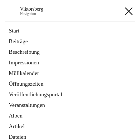
Viktorsberg
Navigation
Viktorsberg
Start
Beiträge
Gemeindepolitik
Beschreibung
1 Schnellzugriff
Impressionen
Bürgerservice
10 Schnellzugriffe
Müllkalender
Öffnungszeiten
+8
Veröffentlichungsportal
Veranstaltungen
Alben
Artikel
Hauptadresse
Dateien