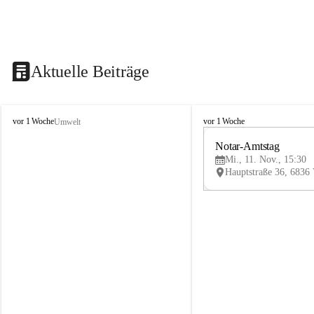
Aktuelle Beiträge
V
V
vor 1 Woche
vor 1 Woche
Umwelt
i
i
k
k
Notar-Amtstag
t
t
Mi., 11. Nov., 15:30
o
o
r
r
s
s
b
b
e
e
r
r
g
g