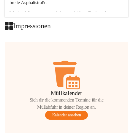
breite Asphaltstraße. 
Wenige Minuten nur, und das geschäftige Treiben der 
Talgemeinden sorgt für abwechslungsreiche Möglichkeiten.
Impressionen
+2
Müllkalender
Sieh dir die kommenden Termine für die
Müllabfuhr in deiner Region an.
Kalender ansehen