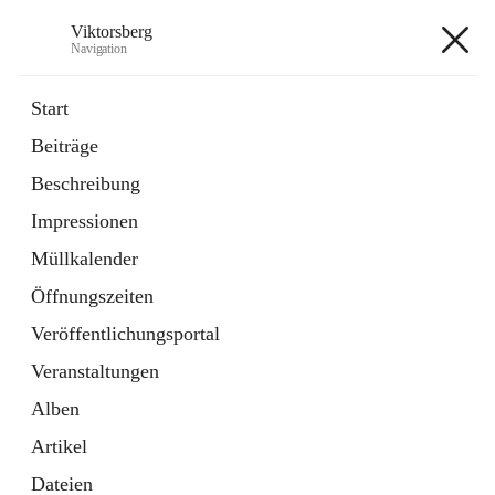
Viktorsberg
Navigation
Viktorsberg
Start
Beiträge
Gemeindepolitik
Beschreibung
1 Schnellzugriff
Impressionen
Bürgerservice
10 Schnellzugriffe
Müllkalender
Öffnungszeiten
+8
Veröffentlichungsportal
Veranstaltungen
Alben
Artikel
Hauptadresse
Dateien