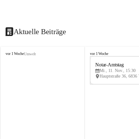
Aktuelle Beiträge
V
V
vor 1 Woche
vor 1 Woche
Umwelt
i
i
k
k
Notar-Amtstag
t
t
Mi., 11. Nov., 15:30
o
o
r
r
s
s
b
b
e
e
r
r
g
g