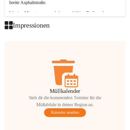
breite Asphaltstraße. 
Wenige Minuten nur, und das geschäftige Treiben der 
Talgemeinden sorgt für abwechslungsreiche Möglichkeiten.
Impressionen
+2
Müllkalender
Sieh dir die kommenden Termine für die
Müllabfuhr in deiner Region an.
Kalender ansehen