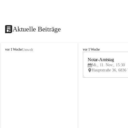
Aktuelle Beiträge
V
V
vor 1 Woche
vor 1 Woche
Umwelt
i
i
k
k
Notar-Amtstag
t
t
Mi., 11. Nov., 15:30
o
o
r
r
s
s
b
b
e
e
r
r
g
g