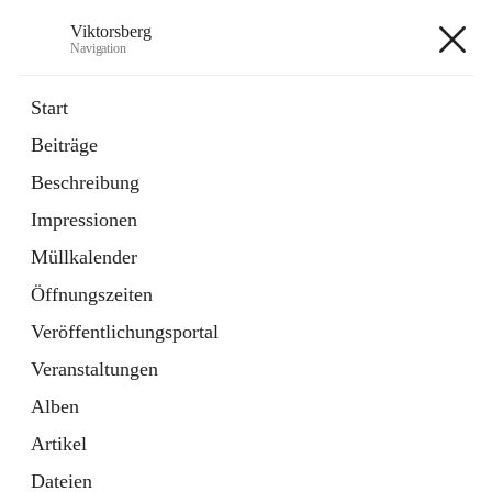
Viktorsberg
Navigation
Viktorsberg
Start
Beiträge
Gemeindepolitik
Beschreibung
1 Schnellzugriff
Impressionen
Bürgerservice
10 Schnellzugriffe
Müllkalender
Öffnungszeiten
+8
Veröffentlichungsportal
Veranstaltungen
Alben
Artikel
Hauptadresse
Dateien