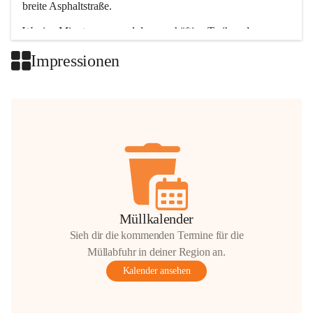
breite Asphaltstraße. 
Wenige Minuten nur, und das geschäftige Treiben der 
Talgemeinden sorgt für abwechslungsreiche Möglichkeiten.
Impressionen
+2
Müllkalender
Sieh dir die kommenden Termine für die
Müllabfuhr in deiner Region an.
Kalender ansehen