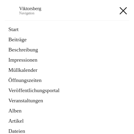
Viktorsberg
Navigation
Viktorsberg
Start
Beiträge
Gemeindepolitik
Beschreibung
1 Schnellzugriff
Impressionen
Bürgerservice
10 Schnellzugriffe
Müllkalender
Öffnungszeiten
+8
Veröffentlichungsportal
Veranstaltungen
Alben
Artikel
Hauptadresse
Dateien