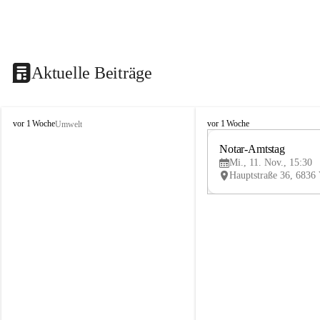
Aktuelle Beiträge
V
V
vor 1 Woche
vor 1 Woche
Umwelt
i
i
k
k
Notar-Amtstag
t
t
Mi., 11. Nov., 15:30
o
o
r
r
s
s
b
b
e
e
r
r
g
g