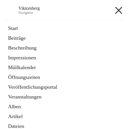
Viktorsberg
Navigation
Viktorsberg
Start
Beiträge
Gemeindepolitik
Beschreibung
1 Schnellzugriff
Impressionen
Bürgerservice
10 Schnellzugriffe
Müllkalender
Öffnungszeiten
+8
Veröffentlichungsportal
Veranstaltungen
Alben
Artikel
Hauptadresse
Dateien