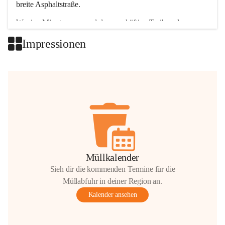
breite Asphaltstraße. 
Wenige Minuten nur, und das geschäftige Treiben der 
Talgemeinden sorgt für abwechslungsreiche Möglichkeiten.
Impressionen
+2
Müllkalender
Sieh dir die kommenden Termine für die
Müllabfuhr in deiner Region an.
Kalender ansehen