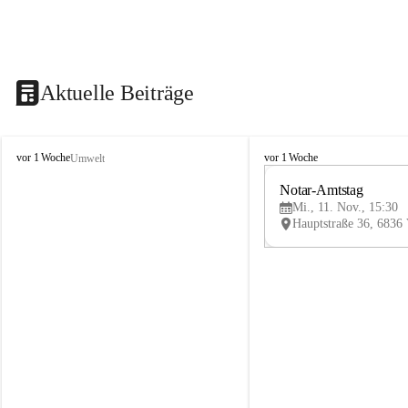
Aktuelle Beiträge
V
V
vor 1 Woche
vor 1 Woche
Umwelt
i
i
k
k
Notar-Amtstag
t
t
Mi., 11. Nov., 15:30
o
o
r
r
s
s
b
b
e
e
r
r
g
g