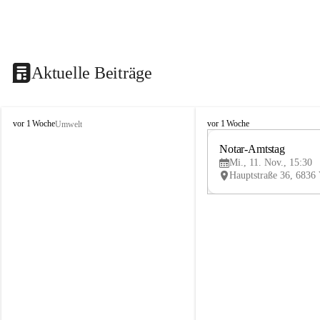
Aktuelle Beiträge
V
V
vor 1 Woche
vor 1 Woche
Umwelt
i
i
k
k
Notar-Amtstag
t
t
Mi., 11. Nov., 15:30
o
o
r
r
s
s
b
b
e
e
r
r
g
g