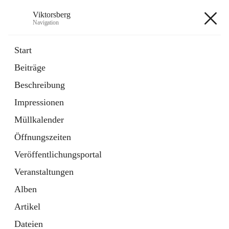
Viktorsberg
Navigation
Viktorsberg
Start
Beiträge
Gemeindepolitik
Beschreibung
1 Schnellzugriff
Impressionen
Bürgerservice
10 Schnellzugriffe
Müllkalender
Öffnungszeiten
+8
Veröffentlichungsportal
Veranstaltungen
Alben
Artikel
Hauptadresse
Dateien