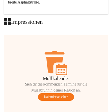
breite Asphaltstraße. 
Wenige Minuten nur, und das geschäftige Treiben der 
Talgemeinden sorgt für abwechslungsreiche Möglichkeiten.
Impressionen
+2
Müllkalender
Sieh dir die kommenden Termine für die
Müllabfuhr in deiner Region an.
Kalender ansehen