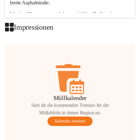
breite Asphaltstraße. 
Wenige Minuten nur, und das geschäftige Treiben der 
Talgemeinden sorgt für abwechslungsreiche Möglichkeiten.
Impressionen
+2
Müllkalender
Sieh dir die kommenden Termine für die
Müllabfuhr in deiner Region an.
Kalender ansehen