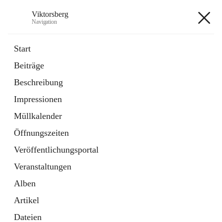
Viktorsberg
Navigation
Viktorsberg
Start
Beiträge
Gemeindepolitik
Beschreibung
1 Schnellzugriff
Impressionen
Bürgerservice
10 Schnellzugriffe
Müllkalender
Öffnungszeiten
+8
Veröffentlichungsportal
Veranstaltungen
Alben
Artikel
Hauptadresse
Dateien