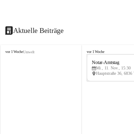
Aktuelle Beiträge
V
V
vor 1 Woche
vor 1 Woche
Umwelt
i
i
k
k
Notar-Amtstag
t
t
Mi., 11. Nov., 15:30
o
o
r
r
s
s
b
b
e
e
r
r
g
g